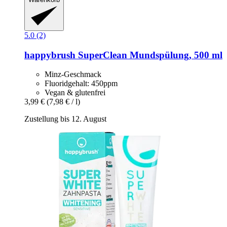
5.0 (2)
happybrush
SuperClean Mundspülung, 500 ml
Minz-Geschmack
Fluoridgehalt: 450ppm
Vegan & glutenfrei
3,99 €
(7,98 € / l)
Zustellung bis 12. August