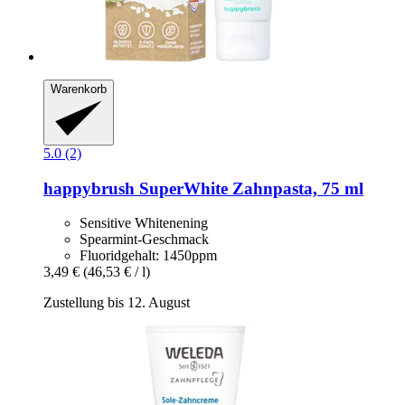
Warenkorb
5.0 (2)
happybrush
SuperWhite Zahnpasta, 75 ml
Sensitive Whitenening
Spearmint-Geschmack
Fluoridgehalt: 1450ppm
3,49 €
(46,53 € / l)
Zustellung bis 12. August