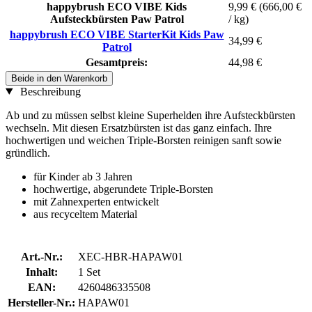
happybrush ECO VIBE Kids
9,99 €
(666,00 €
Aufsteckbürsten Paw Patrol
/ kg)
happybrush ECO VIBE StarterKit Kids Paw
34,99 €
Patrol
Gesamtpreis:
44,98 €
Beide in den Warenkorb
Beschreibung
Ab und zu müssen selbst kleine Superhelden ihre Aufsteckbürsten
wechseln. Mit diesen Ersatzbürsten ist das ganz einfach. Ihre
hochwertigen und weichen Triple-Borsten reinigen sanft sowie
gründlich.
für Kinder ab 3 Jahren
hochwertige, abgerundete Triple-Borsten
mit Zahnexperten entwickelt
aus recyceltem Material
Art.-Nr.:
XEC-HBR-HAPAW01
Inhalt:
1 Set
EAN:
4260486335508
Hersteller-Nr.:
HAPAW01