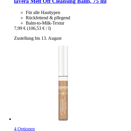
lavera
Melt Off Cleansing Balm, 75 ml
Für alle Hauttypen
Rückfettend & pflegend
Balm-to-Milk-Textur
7,99 €
(106,53 € / l)
Zustellung bis 13. August
4 Optionen