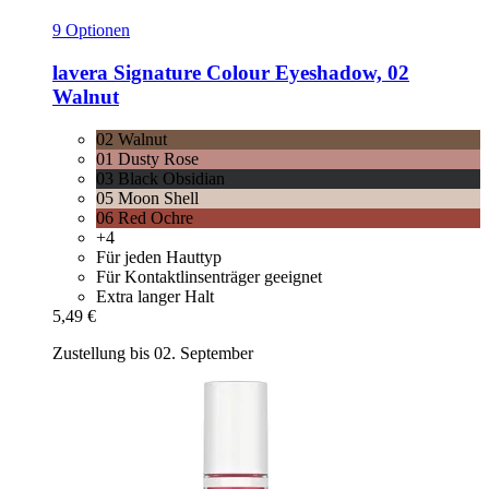
9 Optionen
lavera
Signature Colour Eyeshadow, 02
Walnut
02 Walnut
01 Dusty Rose
03 Black Obsidian
05 Moon Shell
06 Red Ochre
+4
Für jeden Hauttyp
Für Kontaktlinsenträger geeignet
Extra langer Halt
5,49 €
Zustellung bis 02. September