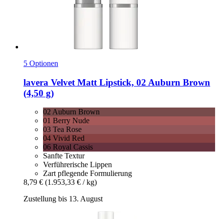
5 Optionen
lavera
Velvet Matt Lipstick, 02 Auburn Brown
(4,50 g)
02 Auburn Brown
01 Berry Nude
03 Tea Rose
04 Vivid Red
06 Royal Cassis
Sanfte Textur
Verführerische Lippen
Zart pflegende Formulierung
8,79 €
(1.953,33 € / kg)
Zustellung bis 13. August