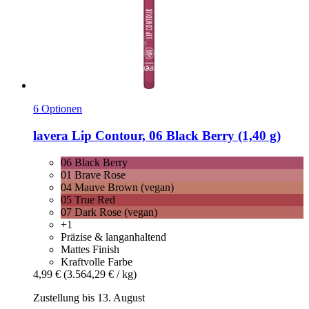
6 Optionen
lavera
Lip Contour, 06 Black Berry (1,40 g)
06 Black Berry
01 Brave Rose
04 Mauve Brown (vegan)
05 True Red
07 Dark Rose (vegan)
+1
Präzise & langanhaltend
Mattes Finish
Kraftvolle Farbe
4,99 €
(3.564,29 € / kg)
Zustellung bis 13. August