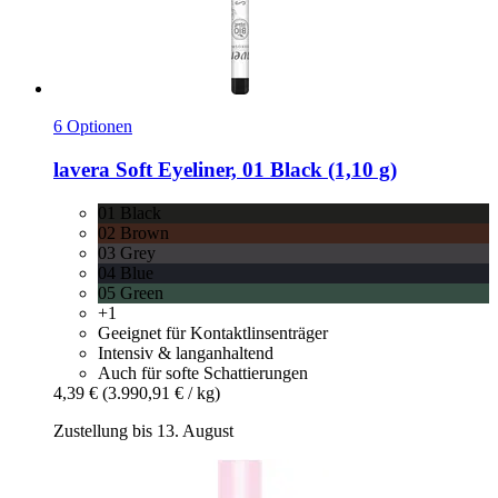
6 Optionen
lavera
Soft Eyeliner, 01 Black (1,10 g)
01 Black
02 Brown
03 Grey
04 Blue
05 Green
+1
Geeignet für Kontaktlinsenträger
Intensiv & langanhaltend
Auch für softe Schattierungen
4,39 €
(3.990,91 € / kg)
Zustellung bis 13. August