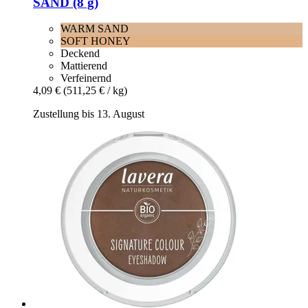
SAND (8 g)
WARM SAND
SOFT HONEY
Deckend
Mattierend
Verfeinernd
4,09 €
(511,25 € / kg)
Zustellung bis 13. August