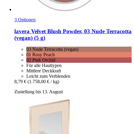
3 Optionen
lavera
Velvet Blush Powder, 03 Nude Terracotta
(vegan) (5 g)
03 Nude Terracotta (vegan)
01 Rosy Peach
02 Pink Orchid
Für alle Hauttypen
Mittlere Deckkraft
Leicht zum Verblenden
8,79 €
(1.758,00 € / kg)
Zustellung bis 13. August