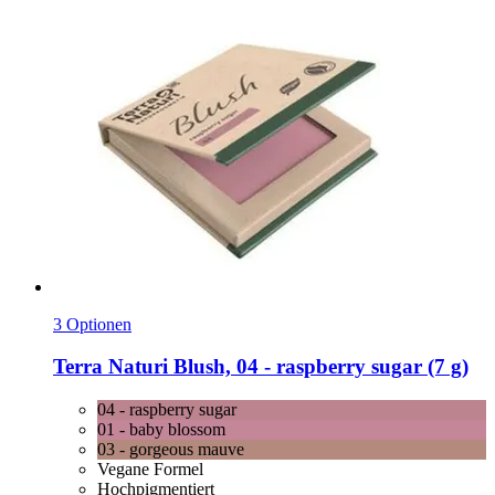
3 Optionen
Terra Naturi
Blush, 04 -​ raspberry sugar (7 g)
04 - raspberry sugar
01 - baby blossom
03 - gorgeous mauve
Vegane Formel
Hochpigmentiert