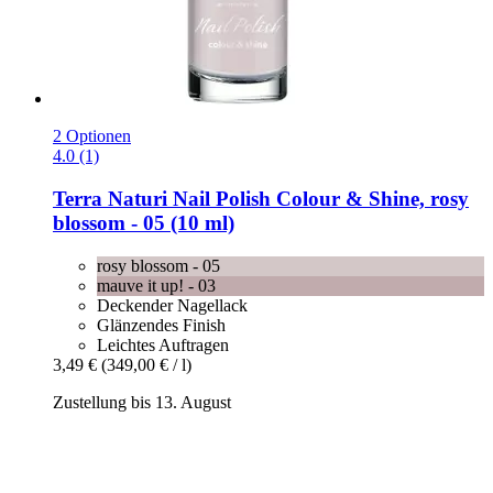
2 Optionen
4.0 (1)
Terra Naturi
Nail Polish Colour & Shine, rosy
blossom -​ 05 (10 ml)
rosy blossom - 05
mauve it up! - 03
Deckender Nagellack
Glänzendes Finish
Leichtes Auftragen
3,49 €
(349,00 € / l)
Zustellung bis 13. August