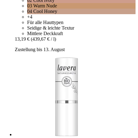
02 Cool Ivory
03 Warm Nude
04 Cool Honey
+4
Für alle Hauttypen
Seidige & leichte Textur
Mittlere Deckkraft
13,19 €
(439,67 € / l)
Zustellung bis 13. August