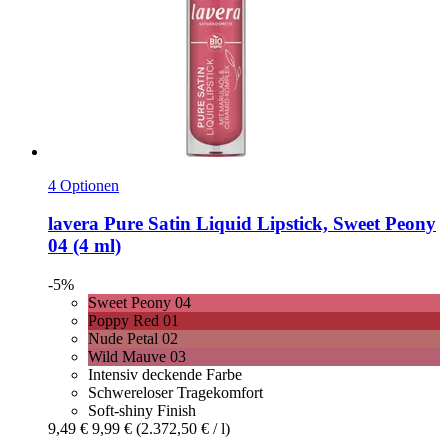
4 Optionen
lavera
Pure Satin Liquid Lipstick, Sweet Peony
04 (4 ml)
-5%
Sweet Peony 04
Poppy Red 01
Nude Petal 02
Wild Mauve 03
Intensiv deckende Farbe
Schwereloser Tragekomfort
Soft-shiny Finish
9,49 €
9,99 €
(2.372,50 € / l)