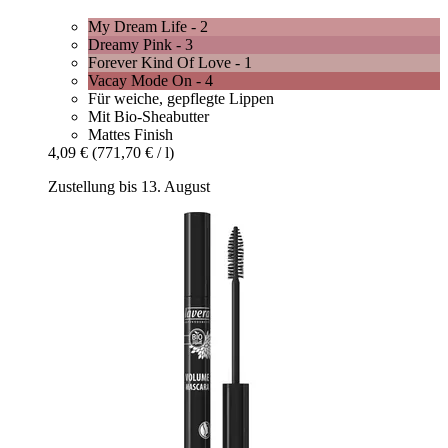
My Dream Life - 2
Dreamy Pink - 3
Forever Kind Of Love - 1
Vacay Mode On - 4
Für weiche, gepflegte Lippen
Mit Bio-Sheabutter
Mattes Finish
4,09 €
(771,70 € / l)
Zustellung bis 13. August