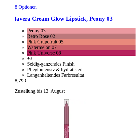
8 Optionen
lavera
Cream Glow Lipstick, Peony 03
Peony 03
Retro Rose 02
Pink Grapefruit 05
Watermelon 07
Pink Universe 08
+3
Seidig-gänzendes Finish
Pflegt intensiv & hydratisiert
Langanhaltendes Farbresultat
8,79 €
Zustellung bis 13. August