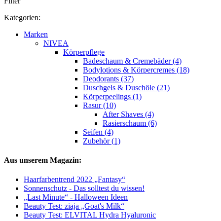
Filter
Kategorien:
Marken
NIVEA
Körperpflege
Badeschaum & Cremebäder (4)
Bodylotions & Körpercremes (18)
Deodorants (37)
Duschgels & Duschöle (21)
Körperpeelings (1)
Rasur (10)
After Shaves (4)
Rasierschaum (6)
Seifen (4)
Zubehör (1)
Aus unserem Magazin:
Haarfarbentrend 2022 „Fantasy“
Sonnenschutz - Das solltest du wissen!
„Last Minute“ - Halloween Ideen
Beauty Test: ziaja „Goat's Milk“
Beauty Test: ELVITAL Hydra Hyaluronic