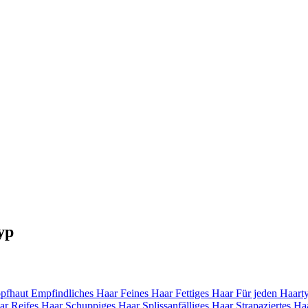
yp
pfhaut
Empfindliches Haar
Feines Haar
Fettiges Haar
Für jeden Haart
ar
Reifes Haar
Schuppiges Haar
Splissanfälliges Haar
Strapaziertes Ha