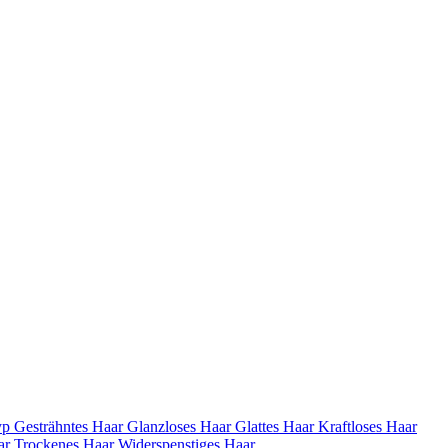
yp
Gesträhntes Haar
Glanzloses Haar
Glattes Haar
Kraftloses Haar
ar
Trockenes Haar
Widerspenstiges Haar