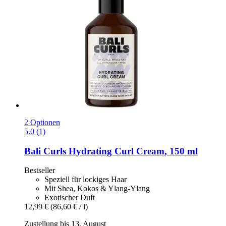
2 Optionen
5.0 (1)
Bali Curls
Hydrating Curl Cream, 150 ml
Bestseller
Speziell für lockiges Haar
Mit Shea, Kokos & Ylang-Ylang
Exotischer Duft
12,99 €
(86,60 € / l)
Zustellung bis 13. August