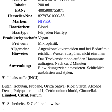
Inhalt:
200 ml
EAN:
4005900755971
Hersteller-Nr.:
82797-01000-55
Marken:
NIVEA
Haarfarben:
Blond
Haartyp:
Für jeden Haartyp
Produkteigenschaft:
Vegan
Frei von:
Mikroplastik
Allgemeine
Augenkontakt vermeiden und bei Bedarf mit
Hinweise:
reichlich Wasser ausspülen, nicht einatmen
Das Trockenshampoo auf den Haaransatz
auftragen. Nach ca. 2 Minuten
Anwendung:
Einwirkungszeit einmassieren. Schließlich
ausbürsten und stylen.
Inhaltsstoffe (INCI)
Butan, Isobutan, Propane, Oryza Sativa (Rice) Starch, Alcohol
Denat, Polyquaternium-11, Cetrimoniumchlorid, Citronellal,
Linalool
,
Citral
, Parfum
Sicherheits- & Gefahrenhinweise