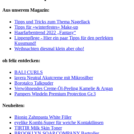
Aus unserem Magazin:
Tipps und Tricks zum Thema Nagellack
Tipps für »winterfestes« Make-up
Haarfarbentrend 2022 „Fantasy“
Lippenpflege - Hier ein paar Tipps für den perfekten
Kussmund!
Weihnachten diesmal klein aber oho!
oh feliz entdecken:
BALI CURLS
lavera Neutral Akutcreme mit Mikrosilber
Borotalco Talkpuder
Verwöhnendes Creme-Öl-Peeling Kamelie & Argan
Pampers Windeln Premium Protection Gr.3
Neuheiten:
Bioniq Zahnpasta White Filler
eyelike Kombi-Super für weiche Kontaktlinsen
TIRTIR Milk Skin Toner
BROOKLYN SOAP COMPANY Bartroller