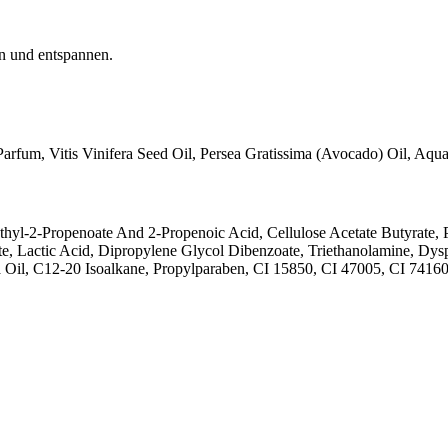
n und entspannen.
arfum, Vitis Vinifera Seed Oil, Persea Gratissima (Avocado) Oil, Aqu
hyl-2-Propenoate And 2-Propenoic Acid, Cellulose Acetate Butyrate, P
ate, Lactic Acid, Dipropylene Glycol Dibenzoate, Triethanolamine, 
a Oil, C12-20 Isoalkane, Propylparaben, CI 15850, CI 47005, CI 7416