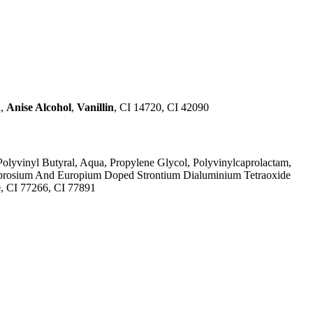
a,
Anise Alcohol
,
Vanillin
, CI 14720, CI 42090
olyvinyl Butyral, Aqua, Propylene Glycol, Polyvinylcaprolactam,
Dysprosium And Europium Doped Strontium Dialuminium Tetraoxide
0, CI 77266, CI 77891