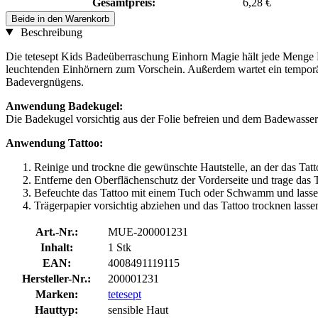
Gesamtpreis:
6,28 €
Beide in den Warenkorb
Beschreibung
Die tetesept Kids Badeüberraschung Einhorn Magie hält jede Menge Ba
leuchtenden Einhörnern zum Vorschein. Außerdem wartet ein temporär
Badevergnügens.
Anwendung Badekugel:
Die Badekugel vorsichtig aus der Folie befreien und dem Badewasse
Anwendung Tattoo:
Reinige und trockne die gewünschte Hautstelle, an der das Tatt
Entferne den Oberflächenschutz der Vorderseite und trage das Ta
Befeuchte das Tattoo mit einem Tuch oder Schwamm und lasse 
Trägerpapier vorsichtig abziehen und das Tattoo trocknen lasse
Art.-Nr.:
MUE-200001231
Inhalt:
1 Stk
EAN:
4008491119115
Hersteller-Nr.:
200001231
Marken:
tetesept
Hauttyp:
sensible Haut