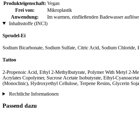
Produkteigenschaft:
Vegan
Frei von:
Mikroplastik
Anwendung:
Im warmen, einfließenden Badewasser auflöse
Inhaltsstoffe (INCI)
Sprudel-Ei
Sodium Bicarbonate, Sodium Sulfate, Citric Acid, Sodium Chloride, P
Tattoo
2-Propenoic Acid, Ethyl 2-Methylbutyrate, Polymer With Metyl 2-Met
Acrylates Copolymer, Sucrose Acetate Isobutyrate, Ethyl-Cyanoacet
(Monoclinic), Hydroxyethyl Cellulose, Terpene Resins, Glycerin Soj
Rechtliche Informationen
Passend dazu