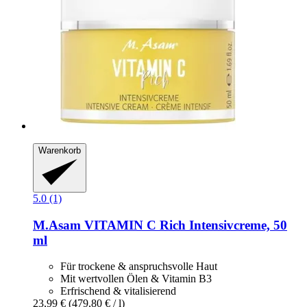
Warenkorb
5.0 (1)
M.Asam
VITAMIN C Rich Intensivcreme, 50
ml
Für trockene & anspruchsvolle Haut
Mit wertvollen Ölen & Vitamin B3
Erfrischend & vitalisierend
23,99 €
(479,80 € / l)