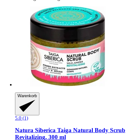
Warenkorb
5.0 (1)
Natura Siberica
Taiga Natural Body Scrub
Revitalizing, 300 ml