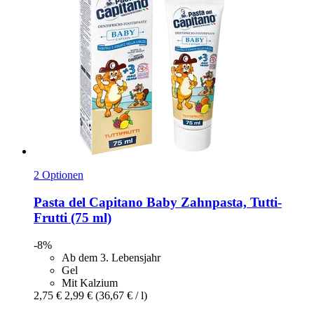
2 Optionen
Pasta del Capitano
Baby Zahnpasta, Tutti-​
Frutti (75 ml)
-8%
Ab dem 3. Lebensjahr
Gel
Mit Kalzium
2,75 €
2,99 €
(36,67 € / l)