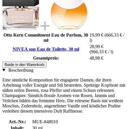
Otto Kern Commitment Eau de Parfum, 30
19,99 €
(666,33 € /
ml
l)
28,99 €
NIVEA sun Eau de Toilette, 30 ml
(966,33 € / l)
Gesamtpreis:
48,98 €
Beide in den Warenkorb
Beschreibung
Eine sinnliche Komposition für engagierte Damen, die ihren
Arbeitstag voller Energie und Stil bestreiten. Spritzige Kopfnote mit
süßen reifen Beeren, rosa Pfeffer und einem Schuss erlesenen
Champagner. Sinnlich-florale Aromen von Rosen, Jasmin und
Veilchen bilden das feminine Herz. Die erlesene Basis mit weißem
Moschus, Zedernholz, angenehmer Vanille und köstlicher Praline
verleihen diesem intensiven Duft Raffinesse.
Art.-Nr.:
MUE-848010
Inhalt:
30 ml