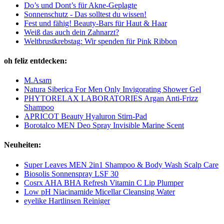
Do’s und Dont’s für Akne-Geplagte
Sonnenschutz - Das solltest du wissen!
Fest und fähig! Beauty-Bars für Haut & Haar
Weiß das auch dein Zahnarzt?
Weltbrustkrebstag: Wir spenden für Pink Ribbon
oh feliz entdecken:
M.Asam
Natura Siberica For Men Only Invigorating Shower Gel
PHYTORELAX LABORATORIES Argan Anti-Frizz
Shampoo
APRICOT Beauty Hyaluron Stirn-Pad
Borotalco MEN Deo Spray Invisible Marine Scent
Neuheiten:
Super Leaves MEN 2in1 Shampoo & Body Wash Scalp Care
Biosolis Sonnenspray LSF 30
Cosrx AHA BHA Refresh Vitamin C Lip Plumper
Low pH Niacinamide Micellar Cleansing Water
eyelike Hartlinsen Reiniger