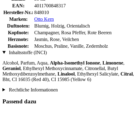
EAN:
4011700848317
Hersteller-Nr.:
848010
Marken:
Otto Kern
Duftnoten:
Blumig, Holzig, Orientalisch
Kopfnote:
Champagner, Rosa Pfeffer, Rote Beeren
Herznote:
Jasmin, Rose, Veilchen
Basisnote:
Moschus, Praline, Vanille, Zedernholz
Inhaltsstoffe (INCI)
Alcohol, Parfum, Aqua,
Alpha-Isomethyl Ionone
,
Limonene
,
Geraniol
, Ethylhexyl Methoxycinnamate, Citronellal, Butyl
Methoxydibenzoylmethane,
Linalool
, Ethylhexyl Salicylate,
Citral
,
Bht, CI 16035 (Red 40), CI 15985 (Yellow 6)
Rechtliche Informationen
Passend dazu