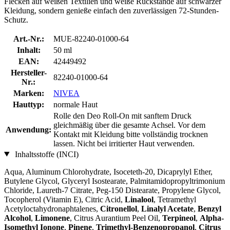
Flecken auf weißen Textilien und weiße Rückstände auf schwarzer
Kleidung, sondern genieße einfach den zuverlässigen 72-Stunden-
Schutz.
Art.-Nr.:
MUE-82240-01000-64
Inhalt:
50 ml
EAN:
42449492
Hersteller-
82240-01000-64
Nr.:
Marken:
NIVEA
Hauttyp:
normale Haut
Rolle den Deo Roll-On mit sanftem Druck
gleichmäßig über die gesamte Achsel. Vor dem
Anwendung:
Kontakt mit Kleidung bitte vollständig trocknen
lassen. Nicht bei irritierter Haut verwenden.
Inhaltsstoffe (INCI)
Aqua, Aluminum Chlorohydrate, Isoceteth-20, Dicaprylyl Ether,
Butylene Glycol, Glyceryl Isostearate, Palmitamidopropyltrimonium
Chloride, Laureth-7 Citrate, Peg-150 Distearate, Propylene Glycol,
Tocopherol (Vitamin E), Citric Acid,
Linalool
, Tetramethyl
Acetyloctahydronaphtalenes,
Citronellol
,
Linalyl Acetate
,
Benzyl
Alcohol
,
Limonene
, Citrus Aurantium Peel Oil,
Terpineol
,
Alpha-
Isomethyl Ionone
,
Pinene
,
Trimethyl-Benzenopropanol
,
Citrus