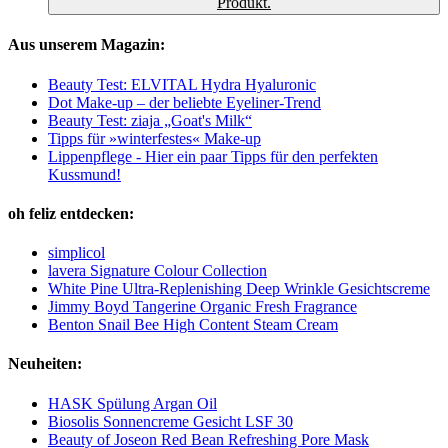
Produkt.
Aus unserem Magazin:
Beauty Test: ELVITAL Hydra Hyaluronic
Dot Make-up – der beliebte Eyeliner-Trend
Beauty Test: ziaja „Goat's Milk“
Tipps für »winterfestes« Make-up
Lippenpflege - Hier ein paar Tipps für den perfekten
Kussmund!
oh feliz entdecken:
simplicol
lavera Signature Colour Collection
White Pine Ultra-Replenishing Deep Wrinkle Gesichtscreme
Jimmy Boyd Tangerine Organic Fresh Fragrance
Benton Snail Bee High Content Steam Cream
Neuheiten:
HASK Spülung Argan Oil
Biosolis Sonnencreme Gesicht LSF 30
Beauty of Joseon Red Bean Refreshing Pore Mask