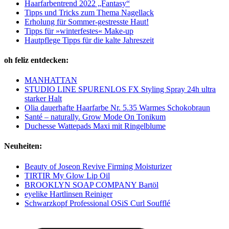
Haarfarbentrend 2022 „Fantasy“
Tipps und Tricks zum Thema Nagellack
Erholung für Sommer-gestresste Haut!
Tipps für »winterfestes« Make-up
Hautpflege Tipps für die kalte Jahreszeit
oh feliz entdecken:
MANHATTAN
STUDIO LINE SPURENLOS FX Styling Spray 24h ultra
starker Halt
Olia dauerhafte Haarfarbe Nr. 5.35 Warmes Schokobraun
Santé – naturally. Grow Mode On Tonikum
Duchesse Wattepads Maxi mit Ringelblume
Neuheiten:
Beauty of Joseon Revive Firming Moisturizer
TIRTIR My Glow Lip Oil
BROOKLYN SOAP COMPANY Bartöl
eyelike Hartlinsen Reiniger
Schwarzkopf Professional OSiS Curl Soufflé