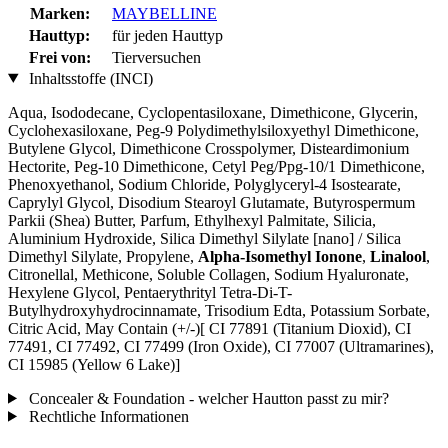
Marken:
MAYBELLINE
Hauttyp:
für jeden Hauttyp
Frei von:
Tierversuchen
Inhaltsstoffe (INCI)
Aqua, Isododecane, Cyclopentasiloxane, Dimethicone, Glycerin,
Cyclohexasiloxane, Peg-9 Polydimethylsiloxyethyl Dimethicone,
Butylene Glycol, Dimethicone Crosspolymer, Disteardimonium
Hectorite, Peg-10 Dimethicone, Cetyl Peg/Ppg-10/1 Dimethicone,
Phenoxyethanol, Sodium Chloride, Polyglyceryl-4 Isostearate,
Caprylyl Glycol, Disodium Stearoyl Glutamate, Butyrospermum
Parkii (Shea) Butter, Parfum, Ethylhexyl Palmitate, Silicia,
Aluminium Hydroxide, Silica Dimethyl Silylate [nano] / Silica
Dimethyl Silylate, Propylene,
Alpha-Isomethyl Ionone
,
Linalool
,
Citronellal, Methicone, Soluble Collagen, Sodium Hyaluronate,
Hexylene Glycol, Pentaerythrityl Tetra-Di-T-
Butylhydroxyhydrocinnamate, Trisodium Edta, Potassium Sorbate,
Citric Acid, May Contain (+/-)[ CI 77891 (Titanium Dioxid), CI
77491, CI 77492, CI 77499 (Iron Oxide), CI 77007 (Ultramarines) ,
CI 15985 (Yellow 6 Lake)]
Concealer & Foundation - welcher Hautton passt zu mir?
Rechtliche Informationen