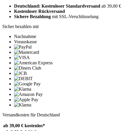
Deutschland: Kostenloser Standardversand
ab 39,00 €
Kostenloser Rückversand
Sichere Bezahlung
mit SSL-Verschlüsselung
Sicher bezahlen mit
Nachnahme
Vorauskasse
Versandkosten für Deutschland
ab 39,00 €
kostenlos*