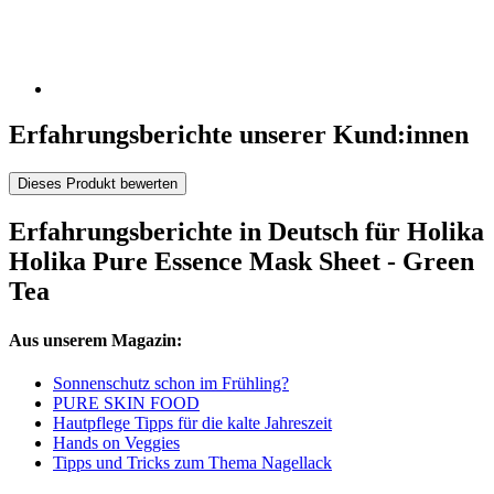
Erfahrungsberichte unserer Kund:innen
Dieses Produkt bewerten
Erfahrungsberichte in Deutsch für Holika
Holika Pure Essence Mask Sheet - Green
Tea
Aus unserem Magazin:
Sonnenschutz schon im Frühling?
PURE SKIN FOOD
Hautpflege Tipps für die kalte Jahreszeit
Hands on Veggies
Tipps und Tricks zum Thema Nagellack