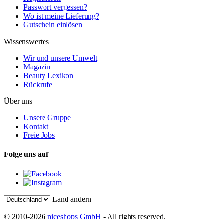
Passwort vergessen?
Wo ist meine Lieferung?
Gutschein einlösen
Wissenswertes
Wir und unsere Umwelt
Magazin
Beauty Lexikon
Rückrufe
Über uns
Unsere Gruppe
Kontakt
Freie Jobs
Folge uns auf
Land ändern
© 2010-2026
niceshops GmbH
- All rights reserved.