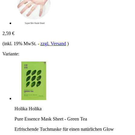
2,59 €
(inkl. 19% MwSt.
-
zzgl. Versand
)
Variante:
Holika Holika
Pure Essence Mask Sheet - Green Tea
Erfrischende Tuchmaske für einen natürlichen Glow