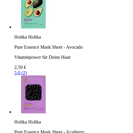
Holika Holika
Pure Essence Mask Sheet - Avocado
Vitaminpower für Deine Haut
2,59 €
5.0 (2)
Holika Holika
Pure Essence Mask Sheet - Acaiberry