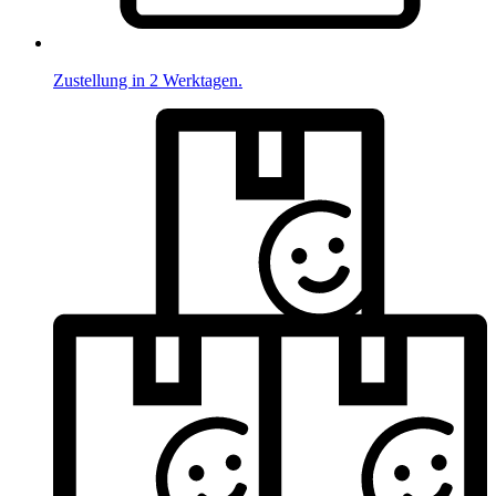
Zustellung in 2 Werktagen.