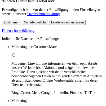
du deren Dienste bereits selbst nutzt.
Erkundige dich bitte vor deiner Einwilligung in den Einstellungen
sowie in unserer
Datenschutzerklärung
.
Zustimmen
Nur erforderliche
Einstellungen anpassen
Datenschutzerklärung
Individuelle Datenschutz-Einstellungen
Marketing per Customer-Match
Mit deiner Einwilligung informieren wir dich auch abseits
unserer Website über Aktionen und zeigen dir relevante
Produkte. Dazu gleichen wir deine verschlüsselten
personenbezogenen Daten mit folgenden externen Anbietern
ab und nutzen deren Online-Werbekanäle, sofern du deren
Dienste bereits nutzt:
Bing, Criteo, Meta, Google, LinkedIn, Pinterest, TikTok
Marketing