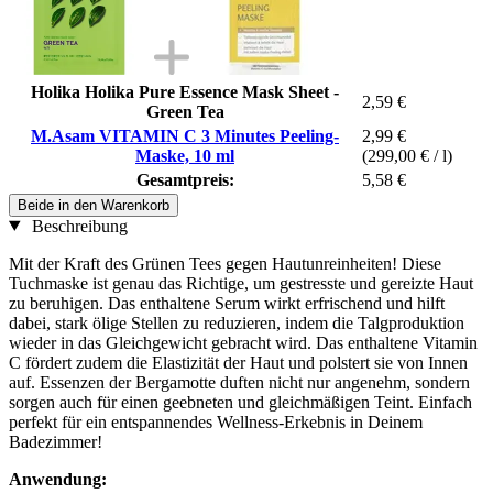
Holika Holika Pure Essence Mask Sheet -
2,59 €
Green Tea
M.Asam VITAMIN C 3 Minutes Peeling-
2,99 €
Maske, 10 ml
(299,00 € / l)
Gesamtpreis:
5,58 €
Beide in den Warenkorb
Beschreibung
Mit der Kraft des Grünen Tees gegen Hautunreinheiten! Diese
Tuchmaske ist genau das Richtige, um gestresste und gereizte Haut
zu beruhigen. Das enthaltene Serum wirkt erfrischend und hilft
dabei, stark ölige Stellen zu reduzieren, indem die Talgproduktion
wieder in das Gleichgewicht gebracht wird. Das enthaltene Vitamin
C fördert zudem die Elastizität der Haut und polstert sie von Innen
auf. Essenzen der Bergamotte duften nicht nur angenehm, sondern
sorgen auch für einen geebneten und gleichmäßigen Teint. Einfach
perfekt für ein entspannendes Wellness-Erkebnis in Deinem
Badezimmer!
Anwendung: