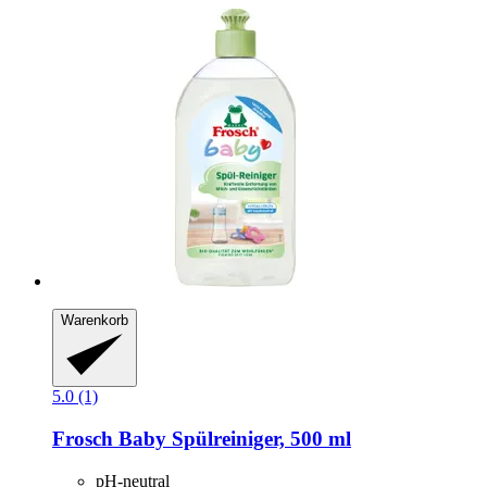
Warenkorb
5.0 (1)
Frosch
Baby Spülreiniger, 500 ml
pH-neutral