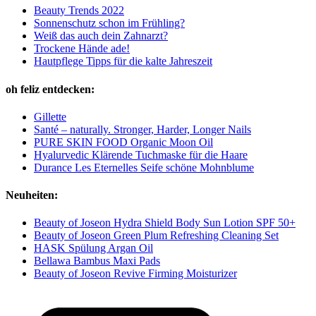
Beauty Trends 2022
Sonnenschutz schon im Frühling?
Weiß das auch dein Zahnarzt?
Trockene Hände ade!
Hautpflege Tipps für die kalte Jahreszeit
oh feliz entdecken:
Gillette
Santé – naturally. Stronger, Harder, Longer Nails
PURE SKIN FOOD Organic Moon Oil
Hyalurvedic Klärende Tuchmaske für die Haare
Durance Les Eternelles Seife schöne Mohnblume
Neuheiten:
Beauty of Joseon Hydra Shield Body Sun Lotion SPF 50+
Beauty of Joseon Green Plum Refreshing Cleaning Set
HASK Spülung Argan Oil
Bellawa Bambus Maxi Pads
Beauty of Joseon Revive Firming Moisturizer