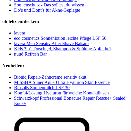
Sonnenschutz - Das solltest du wissen!
Do’s und Dont’s für Akne-Geplagte
oh feliz entdecken:
lavera
eco cosmetics Sonnenlotion leichte Pflege LSF 50
lavera Men Sensitiv After Shave Balsam
Kids 3in1 Duschgel, Shampoo & Spülung Apfelduft
nuud Refresh Bar
Neuheiten:
Bioniq Repair-Zahncreme sensitiv akut
MISSHA Super Aqua Ultra Hyaluron Skin Essence
Biosolis Sonnenmilch LSF 30
Kombi-Lösung Hyaluron für weiche Kontaktlinsen
Schwarzkopf Professional Bonacure Repair Rescue+ Sealed
Ends+