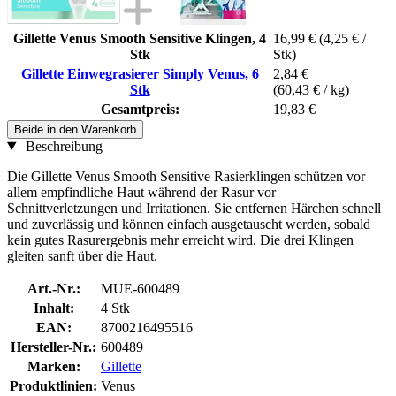
Gillette Venus Smooth Sensitive Klingen, 4
16,99 €
(4,25 € /
Stk
Stk)
Gillette Einwegrasierer Simply Venus, 6
2,84 €
Stk
(60,43 € / kg)
Gesamtpreis:
19,83 €
Beide in den Warenkorb
Beschreibung
Die Gillette Venus Smooth Sensitive Rasierklingen schützen vor
allem empfindliche Haut während der Rasur vor
Schnittverletzungen und Irritationen. Sie entfernen Härchen schnell
und zuverlässig und können einfach ausgetauscht werden, sobald
kein gutes Rasurergebnis mehr erreicht wird. Die drei Klingen
gleiten sanft über die Haut.
Art.-Nr.:
MUE-600489
Inhalt:
4 Stk
EAN:
8700216495516
Hersteller-Nr.:
600489
Marken:
Gillette
Produktlinien:
Venus