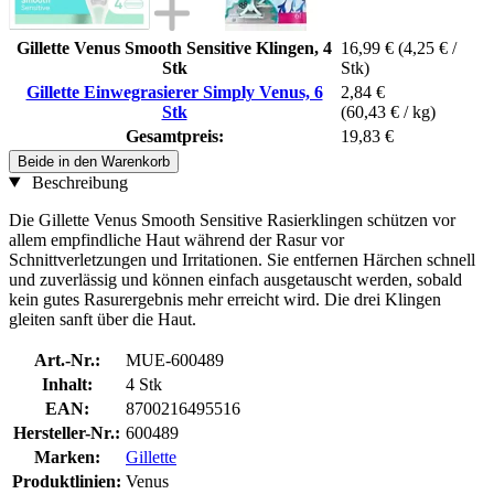
Gillette Venus Smooth Sensitive Klingen, 4
16,99 €
(4,25 € /
Stk
Stk)
Gillette Einwegrasierer Simply Venus, 6
2,84 €
Stk
(60,43 € / kg)
Gesamtpreis:
19,83 €
Beide in den Warenkorb
Beschreibung
Die Gillette Venus Smooth Sensitive Rasierklingen schützen vor
allem empfindliche Haut während der Rasur vor
Schnittverletzungen und Irritationen. Sie entfernen Härchen schnell
und zuverlässig und können einfach ausgetauscht werden, sobald
kein gutes Rasurergebnis mehr erreicht wird. Die drei Klingen
gleiten sanft über die Haut.
Art.-Nr.:
MUE-600489
Inhalt:
4 Stk
EAN:
8700216495516
Hersteller-Nr.:
600489
Marken:
Gillette
Produktlinien:
Venus