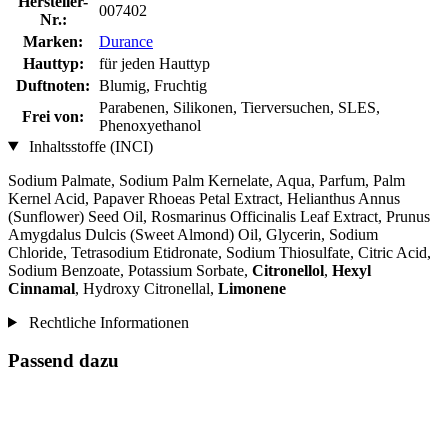
Hersteller-
007402
Nr.:
Marken:
Durance
Hauttyp:
für jeden Hauttyp
Duftnoten:
Blumig, Fruchtig
Parabenen, Silikonen, Tierversuchen, SLES,
Frei von:
Phenoxyethanol
Inhaltsstoffe (INCI)
Sodium Palmate, Sodium Palm Kernelate, Aqua, Parfum, Palm
Kernel Acid, Papaver Rhoeas Petal Extract, Helianthus Annus
(Sunflower) Seed Oil, Rosmarinus Officinalis Leaf Extract, Prunus
Amygdalus Dulcis (Sweet Almond) Oil, Glycerin, Sodium
Chloride, Tetrasodium Etidronate, Sodium Thiosulfate, Citric Acid,
Sodium Benzoate, Potassium Sorbate,
Citronellol
,
Hexyl
Cinnamal
, Hydroxy Citronellal,
Limonene
Rechtliche Informationen
Passend dazu