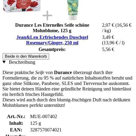
Durance Les Eternelles Seife schöne
2,07 €
(16,56 €
Mohnblume, 125 g
/ kg)
Jean&Len Erfrischendes Duschgel
3,49 €
Rosemary/Ginger, 250 ml
(13,96 € / l)
Gesamtpreis:
5,56 €
Beide in den Warenkorb
Beschreibung
Diese praktische
Seife
von
Durance
überzeugt durch ihre
Formulierung, die zu 95 % auf natürlichen Inhaltsstoffen beruht und
ganz ohne Silikone, Parabene, SLES und Tierversuche auskommt.
Sie bietet deinen Händen eine gründliche Reinigung und hinterlässt
ein herrlich frisches Hautgefühl.
Dieses wird auch durch den blumig-fruchtigen Duft nach delikaten
Mohnblumen perfekt unterstützt!
Art.-Nr.:
MUE-007402
Inhalt:
125 g
EAN:
3287570074021