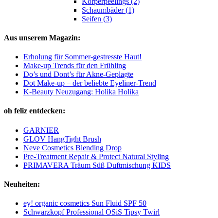
Körperpeelings (2)
Schaumbäder (1)
Seifen (3)
Aus unserem Magazin:
Erholung für Sommer-gestresste Haut!
Make-up Trends für den Frühling
Do’s und Dont’s für Akne-Geplagte
Dot Make-up – der beliebte Eyeliner-Trend
K-Beauty Neuzugang: Holika Holika
oh feliz entdecken:
GARNIER
GLOV HangTight Brush
Neve Cosmetics Blending Drop
Pre-Treatment Repair & Protect Natural Styling
PRIMAVERA Träum Süß Duftmischung KIDS
Neuheiten:
ey! organic cosmetics Sun Fluid SPF 50
Schwarzkopf Professional OSiS Tipsy Twirl