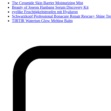
The Ceramide Skin Barrier Moisturizing Mist
Beauty of Joseon Hanbang Serum Discovery Kit
eyelike Feuchtigkeitstropfen mit Hyaluron
Schwarzkopf Professional Bonacure Repair Rescue+ Shine Tr
TIRTIR Waterism Glow Melting Balm