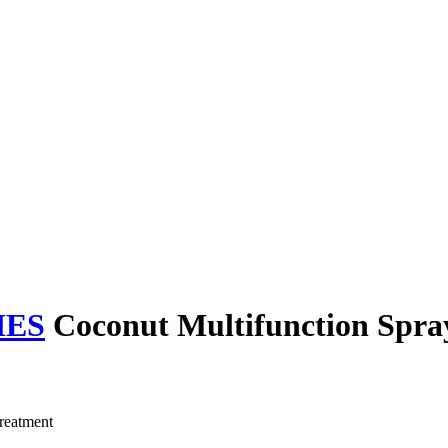
IES
Coconut Multifunction Spra
eatment