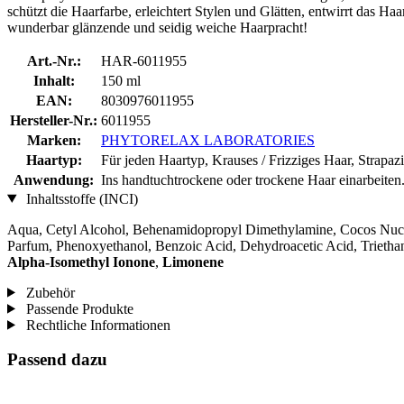
schützt die Haarfarbe, erleichtert Stylen und Glätten, entwirrt das H
wunderbar glänzende und seidig weiche Haarpracht!
Art.-Nr.:
HAR-6011955
Inhalt:
150 ml
EAN:
8030976011955
Hersteller-Nr.:
6011955
Marken:
PHYTORELAX LABORATORIES
Haartyp:
Für jeden Haartyp, Krauses / Frizziges Haar, Strapaz
Anwendung:
Ins handtuchtrockene oder trockene Haar einarbeiten
Inhaltsstoffe (INCI)
Aqua, Cetyl Alcohol, Behenamidopropyl Dimethylamine, Cocos Nucif
Parfum, Phenoxyethanol, Benzoic Acid, Dehydroacetic Acid, Trieth
Alpha-Isomethyl Ionone
,
Limonene
Zubehör
Passende Produkte
Rechtliche Informationen
Passend dazu