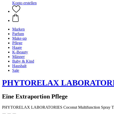
Konto erstellen
Marken
Parfum
Make-up
Pflege
Haare
K-Beauty
Männer
Baby & Kind
Haushalt
Sale
PHYTORELAX LABORATOR
Eine Extraportion Pflege
PHYTORELAX LABORATORIES Coconut Multifunction Spray Tr