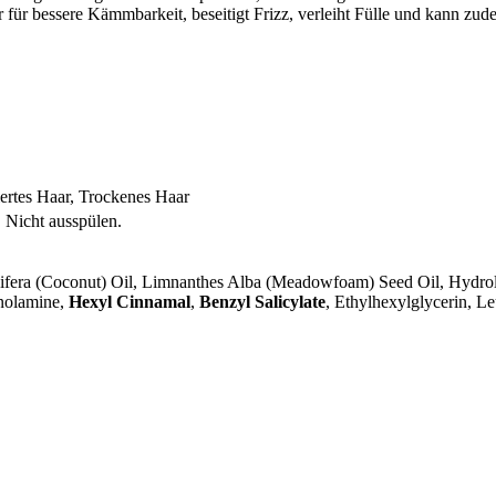
aar für bessere Kämmbarkeit, beseitigt Frizz, verleiht Fülle und kann z
iertes Haar, Trockenes Haar
. Nicht ausspülen.
era (Coconut) Oil, Limnanthes Alba (Meadowfoam) Seed Oil, Hydroly
anolamine,
Hexyl Cinnamal
,
Benzyl Salicylate
, Ethylhexylglycerin, L