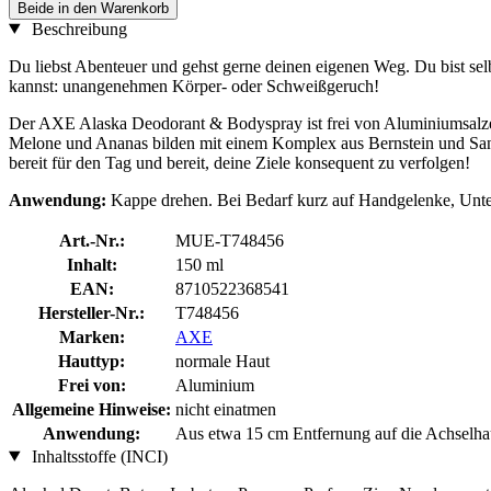
Beide in den Warenkorb
Beschreibung
Du liebst Abenteuer und gehst gerne deinen eigenen Weg. Du bist sel
kannst: unangenehmen Körper- oder Schweißgeruch!
Der AXE Alaska Deodorant & Bodyspray ist frei von Aluminiumsalzen
Melone und Ananas bilden mit einem Komplex aus Bernstein und Sande
bereit für den Tag und bereit, deine Ziele konsequent zu verfolgen!
Anwendung:
Kappe drehen. Bei Bedarf kurz auf Handgelenke, Unte
Art.-Nr.:
MUE-T748456
Inhalt:
150 ml
EAN:
8710522368541
Hersteller-Nr.:
T748456
Marken:
AXE
Hauttyp:
normale Haut
Frei von:
Aluminium
Allgemeine Hinweise:
nicht einatmen
Anwendung:
Aus etwa 15 cm Entfernung auf die Achselhaut
Inhaltsstoffe (INCI)