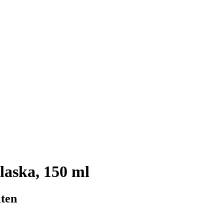
aska, 150 ml
iten