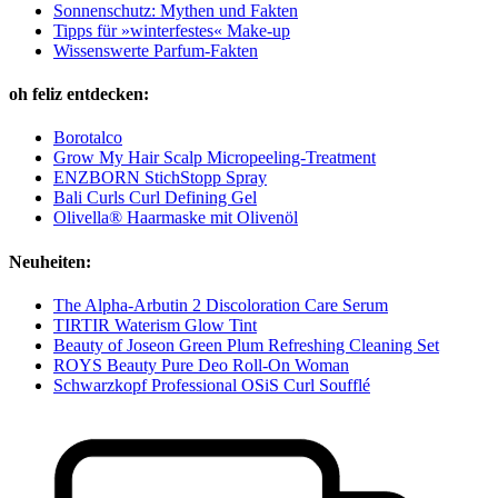
Sonnenschutz: Mythen und Fakten
Tipps für »winterfestes« Make-up
Wissenswerte Parfum-Fakten
oh feliz entdecken:
Borotalco
Grow My Hair Scalp Micropeeling-Treatment
ENZBORN StichStopp Spray
Bali Curls Curl Defining Gel
Olivella® Haarmaske mit Olivenöl
Neuheiten:
The Alpha-Arbutin 2 Discoloration Care Serum
TIRTIR Waterism Glow Tint
Beauty of Joseon Green Plum Refreshing Cleaning Set
ROYS Beauty Pure Deo Roll-On Woman
Schwarzkopf Professional OSiS Curl Soufflé