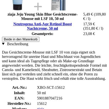
ziaja Jeju Young Skin Blue Gesichtscreme-
5,49 €
(109,80
Mousse mit LSF 10, 50 ml
€ / l)
Neutrogena Anti-Age Retinol Boost
17,59 €
Nachtcreme, 50 ml
(351,80 € / l)
Gesamtpreis:
23,08 €
Beide in den Warenkorb
Beschreibung
Das Gesichtscreme-Mousse mit LSF 10 von ziaja eignet sich
hervorragend für unreine Haut und Mischhaut von Jugendlichen
und kann ideal als Tagespflege oder als Make-up Grundlage
angewendet werden. Die leichte, feuchtigkeitsspendende Formel mit
Canola- und Kamelienöl, Sheabutter, Zistrosenextrakt und Betain
lässt sich gut verteilen und zieht schnell ein, ohne die Poren zu
verstopfen. Die Haut wirkt frisch und erhält eine tolle Ausstrahlung.
Art.-Nr.:
XBO-SCT-15612
Inhalt:
50 ml
EAN:
5901887047216
Hersteller-Nr.:
15612
Marken:
ziaja