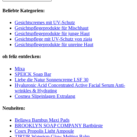
Beliebte Kategorien:
Gesichtscremes mit UV-Schutz
Gesichtspflegeprodukte für Mischhaut
Gesichtspflegeprodukte für junge Haut
Gesichtspflege mit UV-Schutz von ziaja
Gesichtspflegeprodukte für unreine Haut
oh feliz entdecken:
Mixa
SPEICK Soap Bar
Liebe die Natur Sonnencreme LSF 30
Hyaluronic Acid Concentrated Active Facial Serum Anti-
wrinkles & Hydrating
Cosmea Slipeinlagen Extralang
Neuheiten:
Bellawa Bambus Maxi Pads
BROOKLYN SOAP COMPANY Bartbürste
Cosrx Propolis Light Ampoule
TIRTIR Waterism Glow Melting Balm