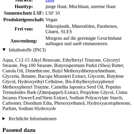
Hauttyp:
junge Haut, Mischhaut, unreine Haut
Sonnenschutz LSF:
LSF 10
Produkteigenschaft:
Vegan
Mikroplastik, Mineralölen, Parabenen,
Frei von:
Gluten, SLES
Morgens auf die gereinigte Gesichtshaut
Anwendung:
auftragen und sanft einmassieren.
Inhaltsstoffe (INCI)
Aqua, C12-15 Alkyl Benzoate, Ethylhexyl Triazone, Glyceryl
Stearate, Peg-100 Stearate, Butyrospermum Parkii (Shea) Butter,
Canola Oil, Dimethicone, Butyl Methoxydibenzoylmethane,
Glycerin, Betaine, Bacopa Monnieri Extract, Glycerin, Butylene
Glycol, Hydroxyethyl Cellulose, Bis-Ethylhexyloxyphenol
Methoxyphenyl Triazine, Camellia Japonica Seed Oil, Populus
Tremuloides Bark (Zitterpappel) Extract, Propylene Glycol, Cistus
Incanus Flower/Leaf/Stem Extract, Sodium Polyacrylate Starch,
Carbomer, Disodium Edta, Phenoxyethanol, Hydroxyacetophenone,
Parfum, Sodium Hydroxyde
Rechtliche Informationen
Passend dazu