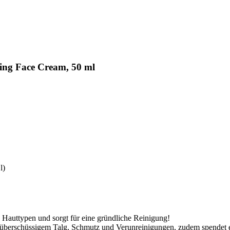
ng Face Cream, 50 ml
l)
lle Hauttypen und sorgt für eine gründliche Reinigung!
von überschüssigem Talg, Schmutz und Verunreinigungen, zudem spendet e