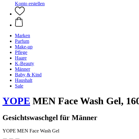
Konto erstellen
Marken
Parfum
Make-up
Pflege
Haare
K-Beauty
Männer
Baby & Kind
Haushalt
Sale
YOPE
MEN Face Wash Gel, 16
Gesichtswaschgel für Männer
YOPE MEN Face Wash Gel