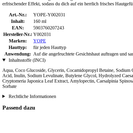
erfrischender Effekt, sodass du dich auf ein herrlich frisches Hautgefü
Art.-Nr.:
YOPE-Y002031
Inhalt:
160 ml
EAN:
5903760207243
Hersteller-Nr.:
Y002031
Marken:
YOPE
Hauttyp:
für jeden Hauttyp
Anwendung:
Auf die angefeuchtete Gesichtshaut auftragen und san
Inhaltsstoffe (INCI)
Aqua, Coco Glucoside, Glycerin, Cocamidopropyl Betaine, Sodium Co
Acid, Inulin, Sodium Levulinate, Butylene Glycol, Hydrolyzed Caesal
Cryptomeria Japonica Leaf Extract, Amylopectin, Caesalpinia Spino
Sorbate
Rechtliche Informationen
Passend dazu