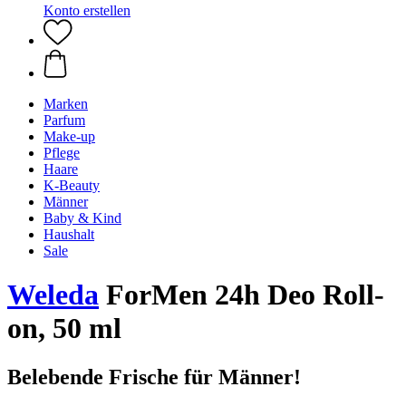
Konto erstellen
Marken
Parfum
Make-up
Pflege
Haare
K-Beauty
Männer
Baby & Kind
Haushalt
Sale
Weleda
ForMen 24h Deo Roll-
on, 50 ml
Belebende Frische für Männer!