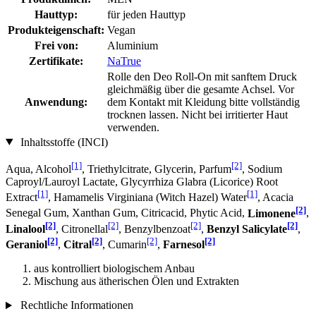
Hauttyp:
für jeden Hauttyp
Produkteigenschaft:
Vegan
Frei von:
Aluminium
Zertifikate:
NaTrue
Rolle den Deo Roll-On mit sanftem Druck
gleichmäßig über die gesamte Achsel. Vor
Anwendung:
dem Kontakt mit Kleidung bitte vollständig
trocknen lassen. Nicht bei irritierter Haut
verwenden.
Inhaltsstoffe (INCI)
[1]
[2]
Aqua, Alcohol
, Triethylcitrate, Glycerin, Parfum
, Sodium
Caproyl/Lauroyl Lactate, Glycyrrhiza Glabra (Licorice) Root
[1]
[1]
Extract
, Hamamelis Virginiana (Witch Hazel) Water
, Acacia
[2]
Senegal Gum, Xanthan Gum, Citricacid, Phytic Acid,
Limonene
,
[2]
[2]
[2]
[2]
Linalool
, Citronellal
, Benzylbenzoat
,
Benzyl Salicylate
,
[2]
[2]
[2]
[2]
Geraniol
,
Citral
, Cumarin
,
Farnesol
aus kontrolliert biologischem Anbau
Mischung aus ätherischen Ölen und Extrakten
Rechtliche Informationen