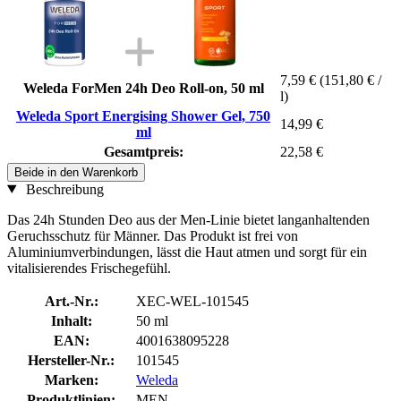
7,59 €
(151,80 € /
Weleda ForMen 24h Deo Roll-on, 50 ml
l)
Weleda Sport Energising Shower Gel, 750
14,99 €
ml
Gesamtpreis:
22,58 €
Beide in den Warenkorb
Beschreibung
Das 24h Stunden Deo aus der Men-Linie bietet langanhaltenden
Geruchsschutz für Männer. Das Produkt ist frei von
Aluminiumverbindungen, lässt die Haut atmen und sorgt für ein
vitalisierendes Frischegefühl.
Art.-Nr.:
XEC-WEL-101545
Inhalt:
50 ml
EAN:
4001638095228
Hersteller-Nr.:
101545
Marken:
Weleda
Produktlinien:
MEN