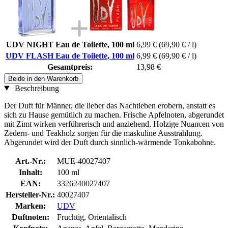
UDV NIGHT Eau de Toilette, 100 ml
6,99 €
(69,90 € / l)
UDV FLASH Eau de Toilette, 100 ml
6,99 €
(69,90 € / l)
Gesamtpreis:
13,98 €
Beide in den Warenkorb
Beschreibung
Der Duft für Männer, die lieber das Nachtleben erobern, anstatt es
sich zu Hause gemütlich zu machen. Frische Apfelnoten, abgerundet
mit Zimt wirken verführerisch und anziehend. Holzige Nuancen von
Zedern- und Teakholz sorgen für die maskuline Ausstrahlung.
Abgerundet wird der Duft durch sinnlich-wärmende Tonkabohne.
Art.-Nr.:
MUE-40027407
Inhalt:
100 ml
EAN:
3326240027407
Hersteller-Nr.:
40027407
Marken:
UDV
Duftnoten:
Fruchtig, Orientalisch