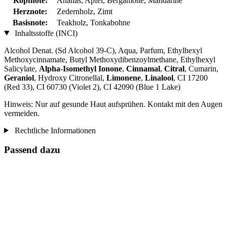
Kopfnote:
Ananas, Apfel, Bergamotte, Mandarine
Herznote:
Zedernholz, Zimt
Basisnote:
Teakholz, Tonkabohne
Inhaltsstoffe (INCI)
Alcohol Denat. (Sd Alcohol 39-C), Aqua, Parfum, Ethylhexyl
Methoxycinnamate, Butyl Methoxydibenzoylmethane, Ethylhexyl
Salicylate,
Alpha-Isomethyl Ionone
,
Cinnamal
,
Citral
, Cumarin,
Geraniol
, Hydroxy Citronellal,
Limonene
,
Linalool
, CI 17200
(Red 33), CI 60730 (Violet 2), CI 42090 (Blue 1 Lake)
Hinweis: Nur auf gesunde Haut aufsprühen. Kontakt mit den Augen
vermeiden.
Rechtliche Informationen
Passend dazu