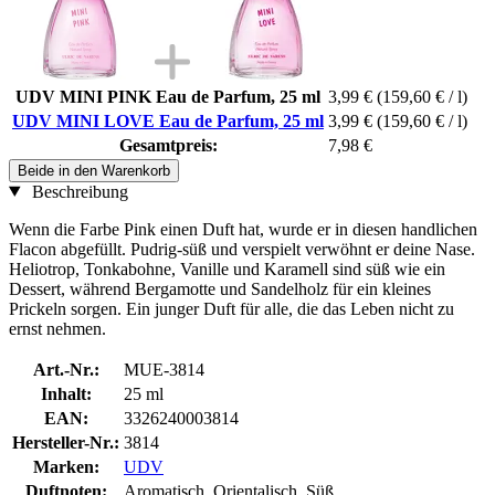
UDV MINI PINK Eau de Parfum, 25 ml
3,99 €
(159,60 € / l)
UDV MINI LOVE Eau de Parfum, 25 ml
3,99 €
(159,60 € / l)
Gesamtpreis:
7,98 €
Beide in den Warenkorb
Beschreibung
Wenn die Farbe Pink einen Duft hat, wurde er in diesen handlichen
Flacon abgefüllt. Pudrig-süß und verspielt verwöhnt er deine Nase.
Heliotrop, Tonkabohne, Vanille und Karamell sind süß wie ein
Dessert, während Bergamotte und Sandelholz für ein kleines
Prickeln sorgen. Ein junger Duft für alle, die das Leben nicht zu
ernst nehmen.
Art.-Nr.:
MUE-3814
Inhalt:
25 ml
EAN:
3326240003814
Hersteller-Nr.:
3814
Marken:
UDV
Duftnoten:
Aromatisch, Orientalisch, Süß