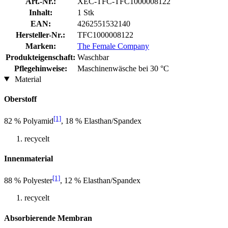
Art.-Nr.:
XEC-TFC-TFC1000008122
Inhalt:
1 Stk
EAN:
4262551532140
Hersteller-Nr.:
TFC1000008122
Marken:
The Female Company
Produkteigenschaft:
Waschbar
Pflegehinweise:
Maschinenwäsche bei 30 °C
Material
Oberstoff
[1]
82 % Polyamid
, 18 % Elasthan/Spandex
recycelt
Innenmaterial
[1]
88 % Polyester
, 12 % Elasthan/Spandex
recycelt
Absorbierende Membran