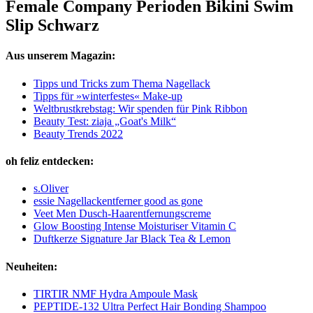
Female Company Perioden Bikini Swim
Slip Schwarz
Aus unserem Magazin:
Tipps und Tricks zum Thema Nagellack
Tipps für »winterfestes« Make-up
Weltbrustkrebstag: Wir spenden für Pink Ribbon
Beauty Test: ziaja „Goat's Milk“
Beauty Trends 2022
oh feliz entdecken:
s.Oliver
essie Nagellackentferner good as gone
Veet Men Dusch-Haarentfernungscreme
Glow Boosting Intense Moisturiser Vitamin C
Duftkerze Signature Jar Black Tea & Lemon
Neuheiten:
TIRTIR NMF Hydra Ampoule Mask
PEPTIDE-132 Ultra Perfect Hair Bonding Shampoo