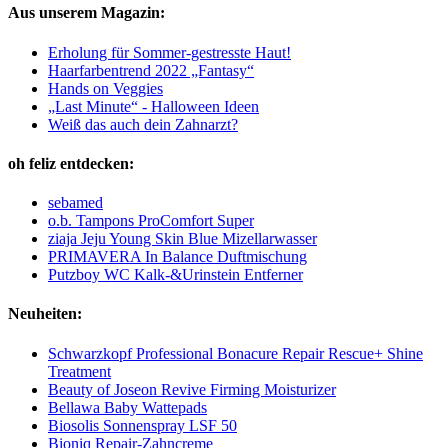
Aus unserem Magazin:
Erholung für Sommer-gestresste Haut!
Haarfarbentrend 2022 „Fantasy“
Hands on Veggies
„Last Minute“ - Halloween Ideen
Weiß das auch dein Zahnarzt?
oh feliz entdecken:
sebamed
o.b. Tampons ProComfort Super
ziaja Jeju Young Skin Blue Mizellarwasser
PRIMAVERA In Balance Duftmischung
Putzboy WC Kalk-&Urinstein Entferner
Neuheiten:
Schwarzkopf Professional Bonacure Repair Rescue+ Shine
Treatment
Beauty of Joseon Revive Firming Moisturizer
Bellawa Baby Wattepads
Biosolis Sonnenspray LSF 50
Bioniq Repair-Zahncreme