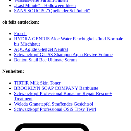
Wissenswerte Parfum-Fakten
„Last Minute“ - Halloween Ideen
SANS SOUCIS -"Quelle der Schönheit"
oh feliz entdecken:
Frosch
HYDRA GENIUS Aloe Water Feuchtigkeitsfluid Normale
bis Mischhaut
AQUAglide Gleitgel Neutral
Schwarzkopf GLISS Shampoo Aqua Revive Volume
Benton Snail Bee Ultimate Serum
Neuheiten:
TIRTIR Milk Skin Toner
BROOKLYN SOAP COMPANY Bartbürste
Schwarzkopf Professional Bonacure Repair Rescue+
Treatment
Weleda Granatapfel Straffendes Gesichtsöl
Schwarzkopf Professional OSiS Tipsy Twirl