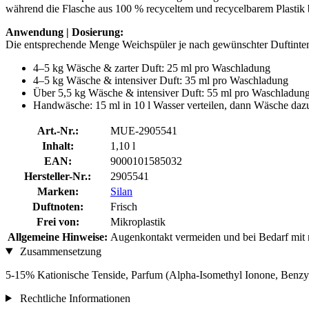
während die Flasche aus 100 % recyceltem und recycelbarem Plastik b
Anwendung | Dosierung:
Die entsprechende Menge Weichspüler je nach gewünschter Duftinten
4–5 kg Wäsche & zarter Duft: 25 ml pro Waschladung
4–5 kg Wäsche & intensiver Duft: 35 ml pro Waschladung
Über 5,5 kg Wäsche & intensiver Duft: 55 ml pro Waschladun
Handwäsche: 15 ml in 10 l Wasser verteilen, dann Wäsche da
Art.-Nr.:
MUE-2905541
Inhalt:
1,10 l
EAN:
9000101585032
Hersteller-Nr.:
2905541
Marken:
Silan
Duftnoten:
Frisch
Frei von:
Mikroplastik
Allgemeine Hinweise:
Augenkontakt vermeiden und bei Bedarf mit r
Zusammensetzung
5-15% Kationische Tenside, Parfum (Alpha-Isomethyl Ionone, Benzyl
Rechtliche Informationen