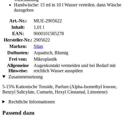
Handwäsche: 15 ml in 10 l Wasser verteilen, dann Wäsche
dazugeben
Art.-Nr.:
MUE-2905622
Inhalt:
1,01 l
EAN:
9000101585278
Hersteller-Nr.:
2905622
Marken:
Silan
Duftnoten:
Aquatisch, Blumig
Frei von:
Mikroplastik
Allgemeine
Augenkontakt vermeiden und bei Bedarf mit
Hinweise:
reichlich Wasser ausspülen
Zusammensetzung
5-15% Kationische Tenside, Parfum (Alpha-Isomethyl Ionone,
Benzyl Salicylate, Cumarin, Hexyl Cinnamal, Limonene)
Rechtliche Informationen
Passend dazu