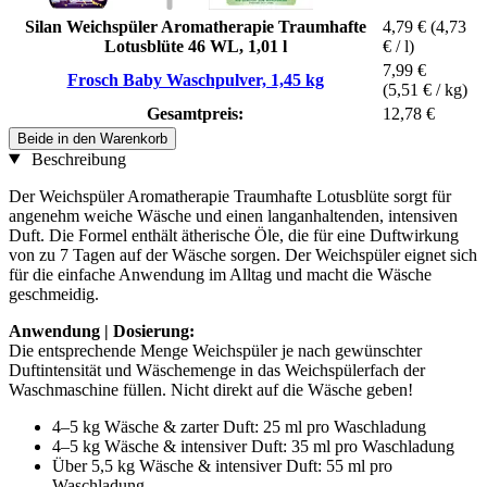
Silan Weichspüler Aromatherapie Traumhafte
4,79 €
(4,73
Lotusblüte 46 WL, 1,01 l
€ / l)
7,99 €
Frosch Baby Waschpulver, 1,45 kg
(5,51 € / kg)
Gesamtpreis:
12,78 €
Beide in den Warenkorb
Beschreibung
Der Weichspüler Aromatherapie Traumhafte Lotusblüte sorgt für
angenehm weiche Wäsche und einen langanhaltenden, intensiven
Duft. Die Formel enthält ätherische Öle, die für eine Duftwirkung
von zu 7 Tagen auf der Wäsche sorgen. Der Weichspüler eignet sich
für die einfache Anwendung im Alltag und macht die Wäsche
geschmeidig.
Anwendung | Dosierung:
Die entsprechende Menge Weichspüler je nach gewünschter
Duftintensität und Wäschemenge in das Weichspülerfach der
Waschmaschine füllen. Nicht direkt auf die Wäsche geben!
4–5 kg Wäsche & zarter Duft: 25 ml pro Waschladung
4–5 kg Wäsche & intensiver Duft: 35 ml pro Waschladung
Über 5,5 kg Wäsche & intensiver Duft: 55 ml pro
Waschladung