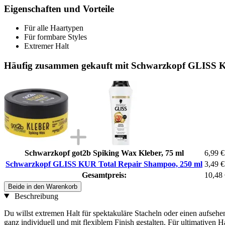
Eigenschaften und Vorteile
Für alle Haartypen
Für formbare Styles
Extremer Halt
Häufig zusammen gekauft mit Schwarzkopf GLISS K
Schwarzkopf got2b Spiking Wax Kleber, 75 ml
6,99 €
Schwarzkopf GLISS KUR Total Repair Shampoo, 250 ml
3,49 €
Gesamtpreis:
10,48
Beide in den Warenkorb
Beschreibung
Du willst extremen Halt für spektakuläre Stacheln oder einen aufse
ganz individuell und mit flexiblem Finish gestalten. Für ultimativen H