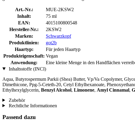
Art.-Nr.:
MUE-2KSW2
Inhalt:
75 ml
EAN:
4015100800548
Hersteller-Nr.:
2KSW2
Marken:
Schwarzkopf
Produktlinien:
got2b
Haartyp:
Für jeden Haartyp
Produkteigenschaft:
Vegan
Anwendung:
Eine kleine Menge in den Handflächen verreibe
Inhaltsstoffe (INCI)
Aqua, Butyrospermum Parkii (Shea) Butter, Vp/Va Copolymer, Glycerin
Dimethicone, Ppg-5-Ceteth-20, Cetyl Ethylhexanoate, Phenoxyethano
Ethylhexylglycerin,
Benzyl Alcohol
,
Limonene
,
Amyl Cinnamal
,
G
Zubehör
Rechtliche Informationen
Passend dazu