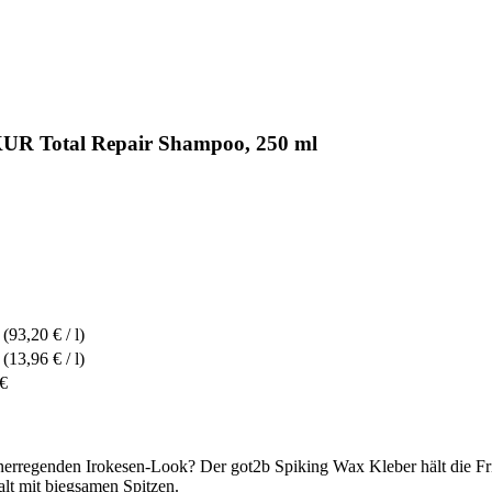
UR Total Repair Shampoo, 250 ml
(93,20 € / l)
(13,96 € / l)
 €
henerregenden Irokesen-Look? Der got2b Spiking Wax Kleber hält die F
alt mit biegsamen Spitzen.