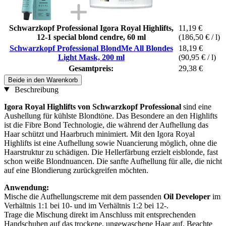
Schwarzkopf Professional Igora Royal Highlifts,
11,19 €
12-1 special blond cendre, 60 ml
(186,50 € / l)
Schwarzkopf Professional BlondMe All Blondes
18,19 €
Light Mask, 200 ml
(90,95 € / l)
Gesamtpreis:
29,38 €
Beide in den Warenkorb
Beschreibung
Igora Royal Highlifts von Schwarzkopf Professional
sind eine
Aushellung für kühlste Blondtöne. Das Besondere an den Highlifts
ist die Fibre Bond Technologie, die während der Aufhellung das
Haar schützt und Haarbruch minimiert. Mit den Igora Royal
Highlifts ist eine Aufhellung sowie Nuancierung möglich, ohne die
Haarstruktur zu schädigen. Die Hellerfärbung erzielt eisblonde, fast
schon weiße Blondnuancen. Die sanfte Aufhellung für alle, die nicht
auf eine Blondierung zurückgreifen möchten.
Anwendung:
Mische die Aufhellungscreme mit dem passenden
Oil Developer
im
Verhältnis 1:1 bei 10- und im Verhältnis 1:2 bei 12-.
Trage die Mischung direkt im Anschluss mit entsprechenden
Handschuhen auf das trockene, ungewaschene Haar auf. Beachte