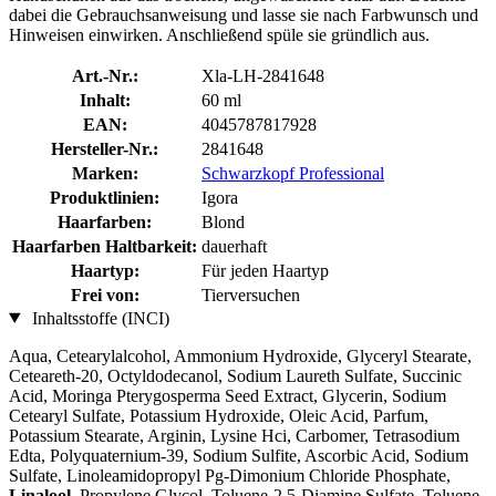
dabei die Gebrauchsanweisung und lasse sie nach Farbwunsch und
Hinweisen einwirken. Anschließend spüle sie gründlich aus.
Art.-Nr.:
Xla-LH-2841648
Inhalt:
60 ml
EAN:
4045787817928
Hersteller-Nr.:
2841648
Marken:
Schwarzkopf Professional
Produktlinien:
Igora
Haarfarben:
Blond
Haarfarben Haltbarkeit:
dauerhaft
Haartyp:
Für jeden Haartyp
Frei von:
Tierversuchen
Inhaltsstoffe (INCI)
Aqua, Cetearylalcohol, Ammonium Hydroxide, Glyceryl Stearate,
Ceteareth-20, Octyldodecanol, Sodium Laureth Sulfate, Succinic
Acid, Moringa Pterygosperma Seed Extract, Glycerin, Sodium
Cetearyl Sulfate, Potassium Hydroxide, Oleic Acid, Parfum,
Potassium Stearate, Arginin, Lysine Hci, Carbomer, Tetrasodium
Edta, Polyquaternium-39, Sodium Sulfite, Ascorbic Acid, Sodium
Sulfate, Linoleamidopropyl Pg-Dimonium Chloride Phosphate,
Linalool
, Propylene Glycol, Toluene-2.5-Diamine Sulfate, Toluene-