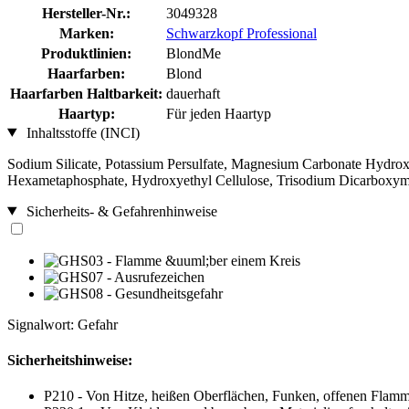
Hersteller-Nr.:
3049328
Marken:
Schwarzkopf Professional
Produktlinien:
BlondMe
Haarfarben:
Blond
Haarfarben Haltbarkeit:
dauerhaft
Haartyp:
Für jeden Haartyp
Inhaltsstoffe (INCI)
Sodium Silicate, Potassium Persulfate, Magnesium Carbonate Hydrox
Hexametaphosphate, Hydroxyethyl Cellulose, Trisodium Dicarboxymet
Sicherheits- & Gefahrenhinweise
Signalwort: Gefahr
Sicherheitshinweise:
P210 - Von Hitze, heißen Oberflächen, Funken, offenen Flamm