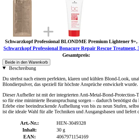
Schwarzkopf Professional BLONDME Premium Lightener 9+, 
Schwarzkopf Professional Bonacure Repair Rescue Treatment, 
Gesamtpreis:
Beide in den Warenkorb
Beschreibung
Du strebst nach einem perfekten, klaren und kühlen Blond-Look, un
Blondierpulver, das speziell für höchste Ansprüche entwickelt wurde.
Dieser Aufheller ist mit der integrierten Anti-Metal-Bond-Protectio
so für eine minimierte Beanspruchung sorgen – dadurch benötigst du 
Erlebe eine beeindruckende Aufhellung von bis zu neun Stufen, selbst
ist die ideale Wahl für alle Techniken und Ausgangsbasen und liefert 
Art.-Nr.:
HEN-3049328
Inhalt:
30 g
EAN:
4067971154169