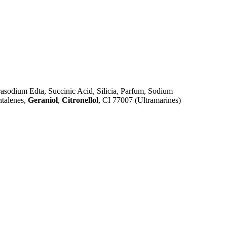
sodium Edta, Succinic Acid, Silicia, Parfum, Sodium
htalenes,
Geraniol
,
Citronellol
, CI 77007 (Ultramarines)