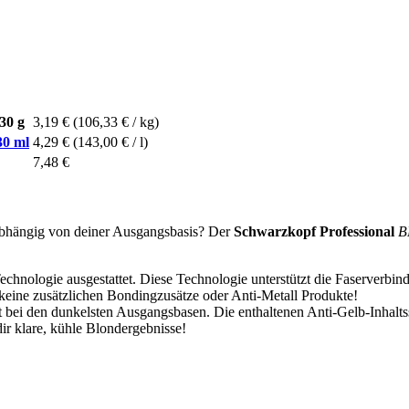
30 g
3,19 €
(106,33 € / kg)
30 ml
4,29 €
(143,00 € / l)
7,48 €
abhängig von deiner Ausgangsbasis? Der
Schwarzkopf Professional
B
n-Technologie ausgestattet. Diese Technologie unterstützt die Faserve
keine zusätzlichen Bondingzusätze oder Anti-Metall Produkte!
 bei den dunkelsten Ausgangsbasen. Die enthaltenen Anti-Gelb-Inhaltss
dir klare, kühle Blondergebnisse!