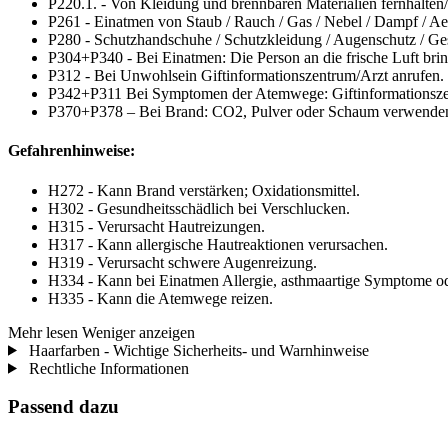
P220.1. - Von Kleidung und brennbaren Materialien fernhalten
P261 - Einatmen von Staub / Rauch / Gas / Nebel / Dampf / Ae
P280 - Schutzhandschuhe / Schutzkleidung / Augenschutz / Ges
P304+P340 - Bei Einatmen: Die Person an die frische Luft bri
P312 - Bei Unwohlsein Giftinformationszentrum/Arzt anrufen.
P342+P311 Bei Symptomen der Atemwege: Giftinformationszen
P370+P378 – Bei Brand: CO2, Pulver oder Schaum verwenden
Gefahrenhinweise:
H272 - Kann Brand verstärken; Oxidationsmittel.
H302 - Gesundheitsschädlich bei Verschlucken.
H315 - Verursacht Hautreizungen.
H317 - Kann allergische Hautreaktionen verursachen.
H319 - Verursacht schwere Augenreizung.
H334 - Kann bei Einatmen Allergie, asthmaartige Symptome 
H335 - Kann die Atemwege reizen.
Mehr lesen
Weniger anzeigen
Haarfarben - Wichtige Sicherheits- und Warnhinweise
Rechtliche Informationen
Passend dazu