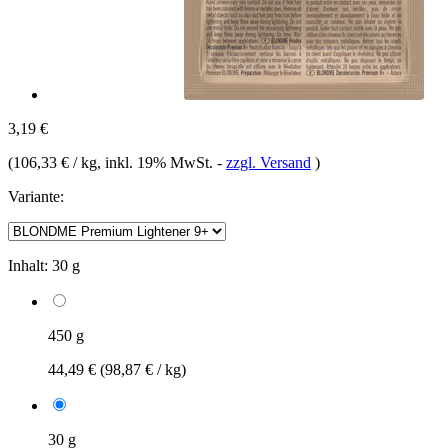
3,19 €
(
106,33 € / kg
, inkl. 19% MwSt.
-
zzgl. Versand
)
Variante:
Inhalt:
30 g
450 g
44,49 €
(98,87 € / kg)
30 g