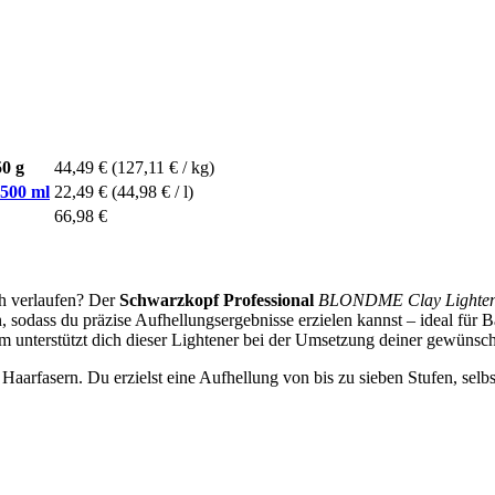
0 g
44,49 €
(127,11 € / kg)
 500 ml
22,49 €
(44,98 € / l)
66,98 €
ch verlaufen? Der
Schwarzkopf Professional
BLONDME Clay Lighten
, sodass du präzise Aufhellungsergebnisse erzielen kannst – ideal für
unterstützt dich dieser Lightener bei der Umsetzung deiner gewünsc
 Haarfasern. Du erzielst eine Aufhellung von bis zu sieben Stufen, selb