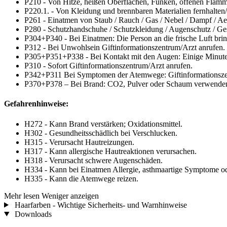
P210 - Von Hitze, heißen Oberflächen, Funken, offenen Flamm
P220.1. - Von Kleidung und brennbaren Materialien fernhalten
P261 - Einatmen von Staub / Rauch / Gas / Nebel / Dampf / Ae
P280 - Schutzhandschuhe / Schutzkleidung / Augenschutz / Ges
P304+P340 - Bei Einatmen: Die Person an die frische Luft bri
P312 - Bei Unwohlsein Giftinformationszentrum/Arzt anrufen.
P305+P351+P338 - Bei Kontakt mit den Augen: Einige Minuten 
P310 - Sofort Giftinformationszentrum/Arzt anrufen.
P342+P311 Bei Symptomen der Atemwege: Giftinformationszen
P370+P378 – Bei Brand: CO2, Pulver oder Schaum verwenden
Gefahrenhinweise:
H272 - Kann Brand verstärken; Oxidationsmittel.
H302 - Gesundheitsschädlich bei Verschlucken.
H315 - Verursacht Hautreizungen.
H317 - Kann allergische Hautreaktionen verursachen.
H318 - Verursacht schwere Augenschäden.
H334 - Kann bei Einatmen Allergie, asthmaartige Symptome 
H335 - Kann die Atemwege reizen.
Mehr lesen
Weniger anzeigen
Haarfarben - Wichtige Sicherheits- und Warnhinweise
Downloads