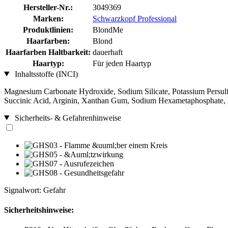
Hersteller-Nr.:
3049369
Marken:
Schwarzkopf Professional
Produktlinien:
BlondMe
Haarfarben:
Blond
Haarfarben Haltbarkeit:
dauerhaft
Haartyp:
Für jeden Haartyp
Inhaltsstoffe (INCI)
Magnesium Carbonate Hydroxide, Sodium Silicate, Potassium Persulf
Succinic Acid, Arginin, Xanthan Gum, Sodium Hexametaphosphate, Ly
Sicherheits- & Gefahrenhinweise
Signalwort: Gefahr
Sicherheitshinweise: