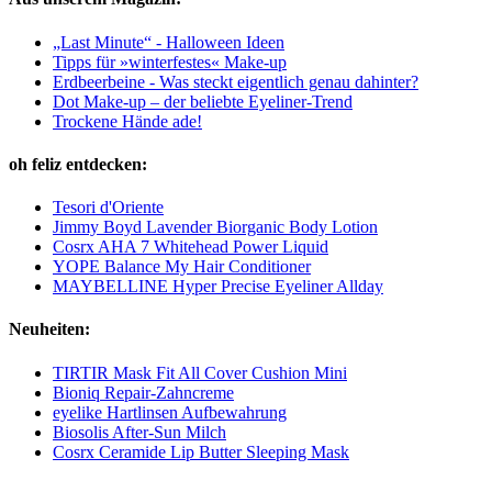
„Last Minute“ - Halloween Ideen
Tipps für »winterfestes« Make-up
Erdbeerbeine - Was steckt eigentlich genau dahinter?
Dot Make-up – der beliebte Eyeliner-Trend
Trockene Hände ade!
oh feliz entdecken:
Tesori d'Oriente
Jimmy Boyd Lavender Biorganic Body Lotion
Cosrx AHA 7 Whitehead Power Liquid
YOPE Balance My Hair Conditioner
MAYBELLINE Hyper Precise Eyeliner Allday
Neuheiten:
TIRTIR Mask Fit All Cover Cushion Mini
Bioniq Repair-Zahncreme
eyelike Hartlinsen Aufbewahrung
Biosolis After-Sun Milch
Cosrx Ceramide Lip Butter Sleeping Mask