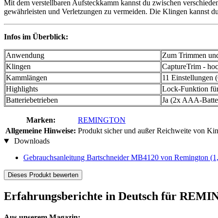
Mit dem verstellbaren Aufsteckkamm kannst du zwischen verschieden
gewährleisten und Verletzungen zu vermeiden. Die Klingen kannst du g
Infos im Überblick:
Anwendung
Zum Trimmen und
Klingen
CaptureTrim - hoc
Kammlängen
11 Einstellungen 
Highlights
Lock-Funktion für
Batteriebetrieben
Ja (2x AAA-Batter
Marken:
REMINGTON
Allgemeine Hinweise:
Produkt sicher und außer Reichweite von Ki
Downloads
Gebrauchsanleitung Bartschneider MB4120 von Remington
(1
Dieses Produkt bewerten
Erfahrungsberichte in Deutsch für REM
Aus unserem Magazin: