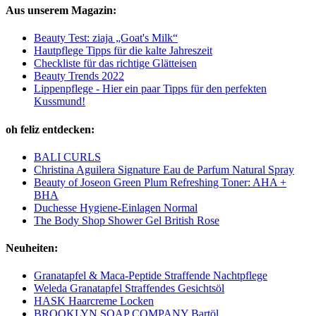
Aus unserem Magazin:
Beauty Test: ziaja „Goat's Milk“
Hautpflege Tipps für die kalte Jahreszeit
Checkliste für das richtige Glätteisen
Beauty Trends 2022
Lippenpflege - Hier ein paar Tipps für den perfekten
Kussmund!
oh feliz entdecken:
BALI CURLS
Christina Aguilera Signature Eau de Parfum Natural Spray
Beauty of Joseon Green Plum Refreshing Toner: AHA +
BHA
Duchesse Hygiene-Einlagen Normal
The Body Shop Shower Gel British Rose
Neuheiten:
Granatapfel & Maca-Peptide Straffende Nachtpflege
Weleda Granatapfel Straffendes Gesichtsöl
HASK Haarcreme Locken
BROOKLYN SOAP COMPANY Bartöl