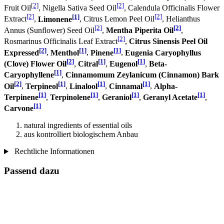
[2]
[2]
Fruit Oil
, Nigella Sativa Seed Oil
, Calendula Officinalis Flower
[2]
[1]
[2]
Extract
,
Limonene
, Citrus Lemon Peel Oil
, Helianthus
[2]
[2]
Annus (Sunflower) Seed Oil
,
Mentha Piperita Oil
,
[2]
Rosmarinus Officinalis Leaf Extract
,
Citrus Sinensis Peel Oil
[2]
[1]
[1]
Expressed
,
Menthol
,
Pinene
,
Eugenia Caryophyllus
[2]
[1]
[1]
(Clove) Flower Oil
,
Citral
,
Eugenol
,
Beta-
[1]
Caryophyllene
,
Cinnamomum Zeylanicum (Cinnamon) Bark
[2]
[1]
[1]
[1]
Oil
,
Terpineol
,
Linalool
,
Cinnamal
,
Alpha-
[1]
[1]
[1]
[1]
Terpinene
,
Terpinolene
,
Geraniol
,
Geranyl Acetate
,
[1]
Carvone
natural ingredients of essential oils
aus kontrolliert biologischem Anbau
Rechtliche Informationen
Passend dazu