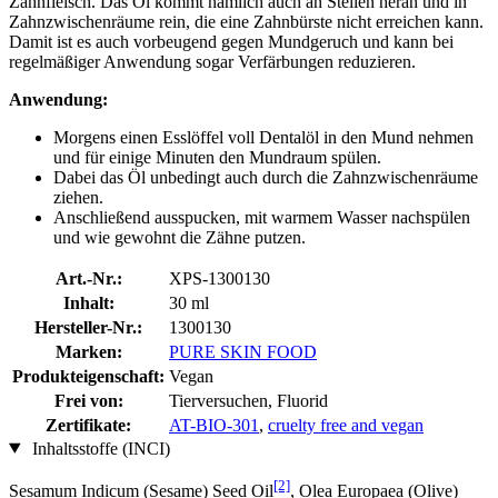
Zahnfleisch. Das Öl kommt nämlich auch an Stellen heran und in
Zahnzwischenräume rein, die eine Zahnbürste nicht erreichen kann.
Damit ist es auch vorbeugend gegen Mundgeruch und kann bei
regelmäßiger Anwendung sogar Verfärbungen reduzieren.
Anwendung:
Morgens einen Esslöffel voll Dentalöl in den Mund nehmen
und für einige Minuten den Mundraum spülen.
Dabei das Öl unbedingt auch durch die Zahnzwischenräume
ziehen.
Anschließend ausspucken, mit warmem Wasser nachspülen
und wie gewohnt die Zähne putzen.
Art.-Nr.:
XPS-1300130
Inhalt:
30 ml
Hersteller-Nr.:
1300130
Marken:
PURE SKIN FOOD
Produkteigenschaft:
Vegan
Frei von:
Tierversuchen, Fluorid
Zertifikate:
AT-BIO-301
,
cruelty free and vegan
Inhaltsstoffe (INCI)
[2]
Sesamum Indicum (Sesame) Seed Oil
, Olea Europaea (Olive)