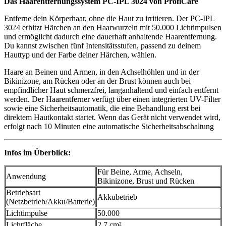
Das Haarentfernungssystem PC-IPL 3024 von ProfiCare
Entferne dein Körperhaar, ohne die Haut zu irritieren. Der PC-IPL
3024 erhitzt Härchen an den Haarwurzeln mit 50.000 Lichtimpulsen
und ermöglicht dadurch eine dauerhaft anhaltende Haarentfernung.
Du kannst zwischen fünf Intensitätsstufen, passend zu deinem
Hauttyp und der Farbe deiner Härchen, wählen.
Haare an Beinen und Armen, in den Achselhöhlen und in der
Bikinizone, am Rücken oder an der Brust können auch bei
empfindlicher Haut schmerzfrei, langanhaltend und einfach entfernt
werden. Der Haarentferner verfügt über einen integrierten UV-Filter
sowie eine Sicherheitsautomatik, die eine Behandlung erst bei
direktem Hautkontakt startet. Wenn das Gerät nicht verwendet wird,
erfolgt nach 10 Minuten eine automatische Sicherheitsabschaltung
Infos im Überblick:
Für Beine, Arme, Achseln,
Anwendung
Bikinizone, Brust und Rücken
Betriebsart
Akkubetrieb
(Netzbetrieb/Akku/Batterie)
Lichtimpulse
50.000
Lichtfläche
2,7 cm²