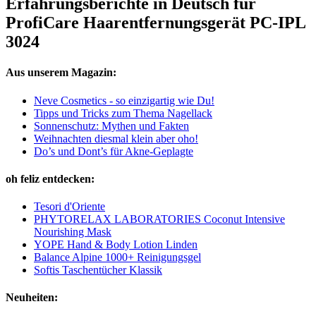
Erfahrungsberichte in Deutsch für
ProfiCare Haarentfernungsgerät PC-IPL
3024
Aus unserem Magazin:
Neve Cosmetics - so einzigartig wie Du!
Tipps und Tricks zum Thema Nagellack
Sonnenschutz: Mythen und Fakten
Weihnachten diesmal klein aber oho!
Do’s und Dont’s für Akne-Geplagte
oh feliz entdecken:
Tesori d'Oriente
PHYTORELAX LABORATORIES Coconut Intensive
Nourishing Mask
YOPE Hand & Body Lotion Linden
Balance Alpine 1000+ Reinigungsgel
Softis Taschentücher Klassik
Neuheiten: