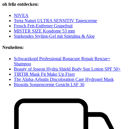
oh feliz entdecken:
NIVEA
Terra Naturi ULTRA SENSITIV Tagescreme
Frosch Fett-Entferner Grapefruit
MISTER SIZE Kondome 53 mm
Stärkendes Styling-Gel mit Spirulina & Aloe
Neuheiten:
Schwarzkopf Professional Bonacure Repair Rescue+
Shampoo
Beauty of Joseon Hydra Shield Body Sun Lotion SPF 50+
TIRTIR Mask Fit Make Up Fixer
The Alpha-Arbutin Discoloration Care Hydrogel Mask
Biosolis Sonnencreme Gesicht LSF 30