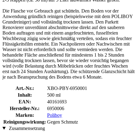
Die Flasche vor Gebrauch gut schütteln. Den Boden vor der
Anwendung gründlich reinigen (beispielsweise mit dem POLIBOY
Grundreiniger) und vollständig trocknen lassen. Den Parkett
Renovierer unverdünnt abschnittsweise direkt auf den sauberen
Boden auftragen und mit einem angefeuchteten, fusselfreien
Wischbezug zügig sowie gleichmäßig verteilen, sodass ein feuchter
Flüssigkeitsfilm entsteht. Ein Nachpolieren oder Nachwischen mit
Wasser ist nicht erforderlich und sollte vermieden werden. Die
behandelte Fläche anschließend für mindestens 1 bis 2 Stunden
vollständig trocknen lassen, bevor sie wieder vorsichtig begangen
wird (volle Belastung durch Möbelrücken oder feuchtes Wischen
erst nach 24 Stunden Aushärtung). Die schützende Glanzschicht hält
je nach Beanspruchung des Bodens etwa 6 Monate.
Art.-Nr.:
XBO-PBY-6950001
Inhalt:
500 ml
EAN:
40161693
Hersteller-Nr.:
6950006
Marken:
Poliboy
Reinigungswirkung:
Gegen Schmutz
Zusammensetzung