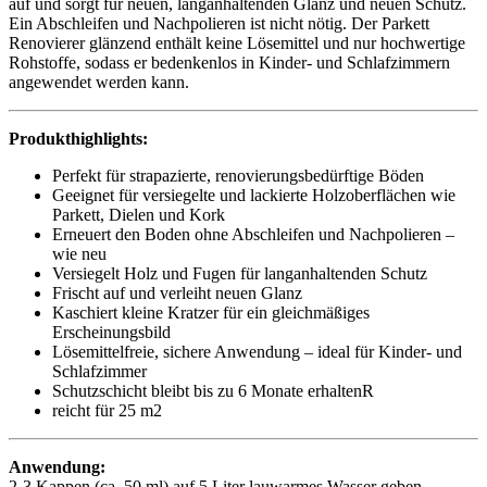
auf und sorgt für neuen, langanhaltenden Glanz und neuen Schutz.
Ein Abschleifen und Nachpolieren ist nicht nötig. Der Parkett
Renovierer glänzend enthält keine Lösemittel und nur hochwertige
Rohstoffe, sodass er bedenkenlos in Kinder- und Schlafzimmern
angewendet werden kann.
Produkthighlights:
Perfekt für strapazierte, renovierungsbedürftige Böden
Geeignet für versiegelte und lackierte Holzoberflächen wie
Parkett, Dielen und Kork
Erneuert den Boden ohne Abschleifen und Nachpolieren –
wie neu
Versiegelt Holz und Fugen für langanhaltenden Schutz
Frischt auf und verleiht neuen Glanz
Kaschiert kleine Kratzer für ein gleichmäßiges
Erscheinungsbild
Lösemittelfreie, sichere Anwendung – ideal für Kinder- und
Schlafzimmer
Schutzschicht bleibt bis zu 6 Monate erhaltenR
reicht für 25 m2
Anwendung:
2-3 Kappen (ca. 50 ml) auf 5 Liter lauwarmes Wasser geben.