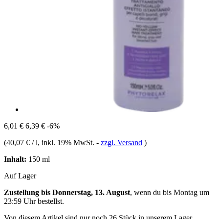
6,01 €
6,39 €
-6%
(
40,07 € / l
, inkl. 19% MwSt.
-
zzgl. Versand
)
Inhalt:
150 ml
Auf Lager
Zustellung bis Donnerstag, 13. August
, wenn du bis
Montag um
23:59 Uhr
bestellst.
Von diesem Artikel sind nur noch 26 Stück in unserem Lager.