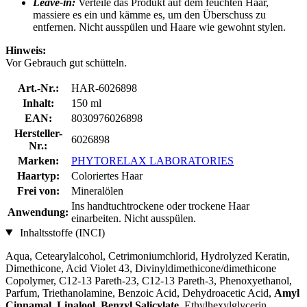
Leave-in:
Verteile das Produkt auf dem feuchten Haar,
massiere es ein und kämme es, um den Überschuss zu
entfernen. Nicht ausspülen und Haare wie gewohnt stylen.
Hinweis:
Vor Gebrauch gut schütteln.
Art.-Nr.:
HAR-6026898
Inhalt:
150 ml
EAN:
8030976026898
Hersteller-
6026898
Nr.:
Marken:
PHYTORELAX LABORATORIES
Haartyp:
Coloriertes Haar
Frei von:
Mineralölen
Ins handtuchtrockene oder trockene Haar
Anwendung:
einarbeiten. Nicht ausspülen.
Inhaltsstoffe (INCI)
Aqua, Cetearylalcohol, Cetrimoniumchlorid, Hydrolyzed Keratin,
Dimethicone, Acid Violet 43, Divinyldimethicone/​dimethicone
Copolymer, C12-13 Pareth-23, C12-13 Pareth-3, Phenoxyethanol,
Parfum, Triethanolamine, Benzoic Acid, Dehydroacetic Acid,
Amyl
Cinnamal
,
Linalool
,
Benzyl Salicylate
, Ethylhexylglycerin,