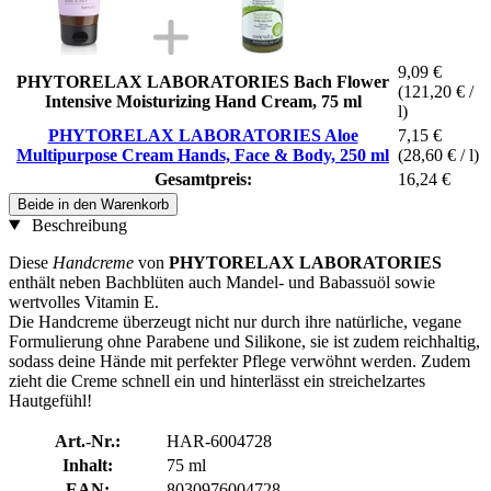
9,09 €
PHYTORELAX LABORATORIES Bach Flower
(121,20 € /
Intensive Moisturizing Hand Cream, 75 ml
l)
PHYTORELAX LABORATORIES Aloe
7,15 €
Multipurpose Cream Hands, Face & Body, 250 ml
(28,60 € / l)
Gesamtpreis:
16,24 €
Beide in den Warenkorb
Beschreibung
Diese
Handcreme
von
PHYTORELAX LABORATORIES
enthält neben Bachblüten auch Mandel- und Babassuöl sowie
wertvolles Vitamin E.
Die Handcreme überzeugt nicht nur durch ihre natürliche, vegane
Formulierung ohne Parabene und Silikone, sie ist zudem reichhaltig,
sodass deine Hände mit perfekter Pflege verwöhnt werden. Zudem
zieht die Creme schnell ein und hinterlässt ein streichelzartes
Hautgefühl!
Art.-Nr.:
HAR-6004728
Inhalt:
75 ml
EAN:
8030976004728