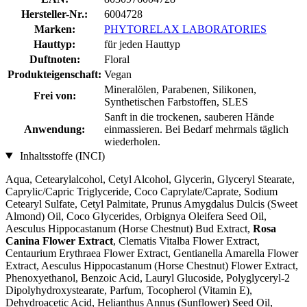
Hersteller-Nr.:
6004728
Marken:
PHYTORELAX LABORATORIES
Hauttyp:
für jeden Hauttyp
Duftnoten:
Floral
Produkteigenschaft:
Vegan
Mineralölen, Parabenen, Silikonen,
Frei von:
Synthetischen Farbstoffen, SLES
Sanft in die trockenen, sauberen Hände
Anwendung:
einmassieren. Bei Bedarf mehrmals täglich
wiederholen.
Inhaltsstoffe (INCI)
Aqua, Cetearylalcohol, Cetyl Alcohol, Glycerin, Glyceryl Stearate,
Caprylic/Capric Triglyceride, Coco Caprylate/Caprate, Sodium
Cetearyl Sulfate, Cetyl Palmitate, Prunus Amygdalus Dulcis (Sweet
Almond) Oil, Coco Glycerides, Orbignya Oleifera Seed Oil,
Aesculus Hippocastanum (Horse Chestnut) Bud Extract,
Rosa
Canina Flower Extract
, Clematis Vitalba Flower Extract,
Centaurium Erythraea Flower Extract, Gentianella Amarella Flower
Extract, Aesculus Hippocastanum (Horse Chestnut) Flower Extract,
Phenoxyethanol, Benzoic Acid, Lauryl Glucoside, Polyglyceryl-2
Dipolyhydroxystearate, Parfum, Tocopherol (Vitamin E),
Dehydroacetic Acid, Helianthus Annus (Sunflower) Seed Oil,