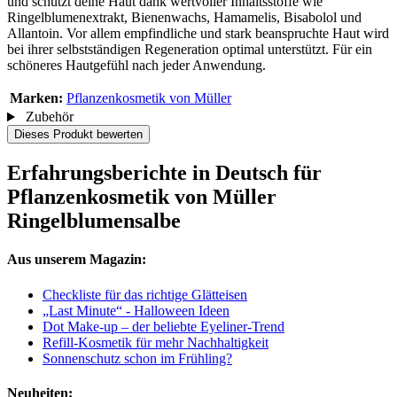
und schützt deine Haut dank wertvoller Inhaltsstoffe wie
Ringelblumenextrakt, Bienenwachs, Hamamelis, Bisabolol und
Allantoin. Vor allem empfindliche und stark beanspruchte Haut wird
bei ihrer selbstständigen Regeneration optimal unterstützt. Für ein
schöneres Hautgefühl nach jeder Anwendung.
Marken:
Pflanzenkosmetik von Müller
Zubehör
Dieses Produkt bewerten
Erfahrungsberichte in Deutsch für
Pflanzenkosmetik von Müller
Ringelblumensalbe
Aus unserem Magazin:
Checkliste für das richtige Glätteisen
„Last Minute“ - Halloween Ideen
Dot Make-up – der beliebte Eyeliner-Trend
Refill-Kosmetik für mehr Nachhaltigkeit
Sonnenschutz schon im Frühling?
Neuheiten: