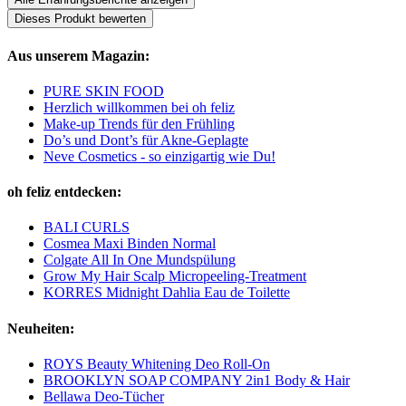
Dieses Produkt bewerten
Aus unserem Magazin:
PURE SKIN FOOD
Herzlich willkommen bei oh feliz
Make-up Trends für den Frühling
Do’s und Dont’s für Akne-Geplagte
Neve Cosmetics - so einzigartig wie Du!
oh feliz entdecken:
BALI CURLS
Cosmea Maxi Binden Normal
Colgate All In One Mundspülung
Grow My Hair Scalp Micropeeling-Treatment
KORRES Midnight Dahlia Eau de Toilette
Neuheiten:
ROYS Beauty Whitening Deo Roll-On
BROOKLYN SOAP COMPANY 2in1 Body & Hair
Bellawa Deo-Tücher