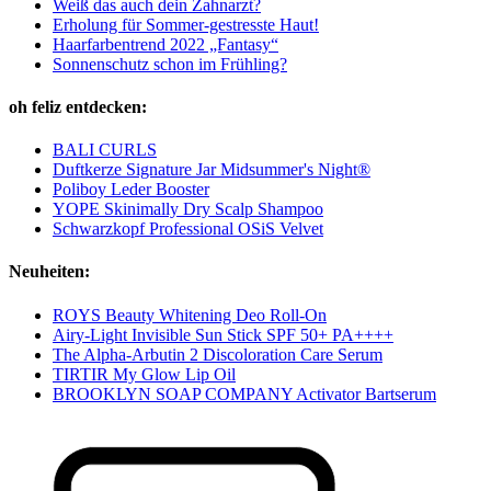
Weiß das auch dein Zahnarzt?
Erholung für Sommer-gestresste Haut!
Haarfarbentrend 2022 „Fantasy“
Sonnenschutz schon im Frühling?
oh feliz entdecken:
BALI CURLS
Duftkerze Signature Jar Midsummer's Night®
Poliboy Leder Booster
YOPE Skinimally Dry Scalp Shampoo
Schwarzkopf Professional OSiS Velvet
Neuheiten:
ROYS Beauty Whitening Deo Roll-On
Airy-Light Invisible Sun Stick SPF 50+ PA++++
The Alpha-Arbutin 2 Discoloration Care Serum
TIRTIR My Glow Lip Oil
BROOKLYN SOAP COMPANY Activator Bartserum