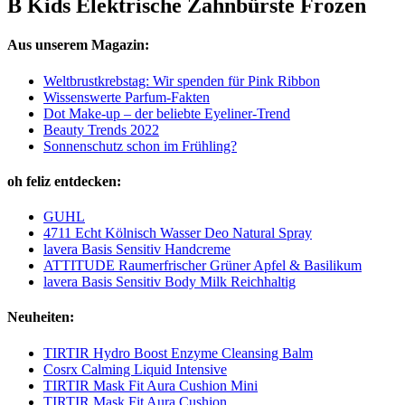
B Kids Elektrische Zahnbürste Frozen
Aus unserem Magazin:
Weltbrustkrebstag: Wir spenden für Pink Ribbon
Wissenswerte Parfum-Fakten
Dot Make-up – der beliebte Eyeliner-Trend
Beauty Trends 2022
Sonnenschutz schon im Frühling?
oh feliz entdecken:
GUHL
4711 Echt Kölnisch Wasser Deo Natural Spray
lavera Basis Sensitiv Handcreme
ATTITUDE Raumerfrischer Grüner Apfel & Basilikum
lavera Basis Sensitiv Body Milk Reichhaltig
Neuheiten:
TIRTIR Hydro Boost Enzyme Cleansing Balm
Cosrx Calming Liquid Intensive
TIRTIR Mask Fit Aura Cushion Mini
TIRTIR Mask Fit Aura Cushion