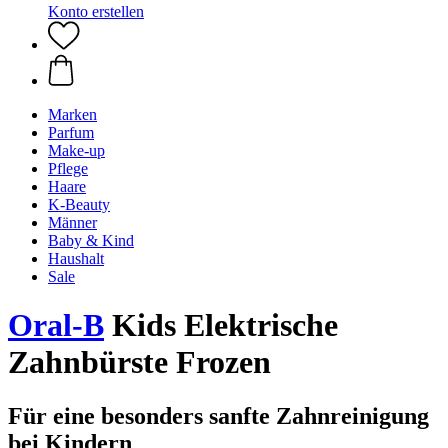
Konto erstellen
Marken
Parfum
Make-up
Pflege
Haare
K-Beauty
Männer
Baby & Kind
Haushalt
Sale
Oral-B
Kids Elektrische
Zahnbürste Frozen
Für eine besonders sanfte Zahnreinigung
bei Kindern