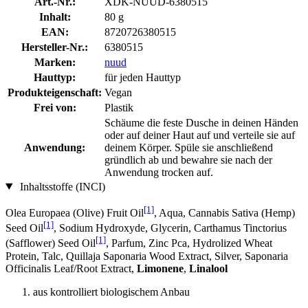
Art.-Nr.:
XDK-NUUD-6380515
Inhalt:
80 g
EAN:
8720726380515
Hersteller-Nr.:
6380515
Marken:
nuud
Hauttyp:
für jeden Hauttyp
Produkteigenschaft:
Vegan
Frei von:
Plastik
Schäume die feste Dusche in deinen Händen
oder auf deiner Haut auf und verteile sie auf
Anwendung:
deinem Körper. Spüle sie anschließend
gründlich ab und bewahre sie nach der
Anwendung trocken auf.
Inhaltsstoffe (INCI)
[1]
Olea Europaea (Olive) Fruit Oil
, Aqua, Cannabis Sativa (Hemp)
[1]
Seed Oil
, Sodium Hydroxyde, Glycerin, Carthamus Tinctorius
[1]
(Safflower) Seed Oil
, Parfum, Zinc Pca, Hydrolized Wheat
Protein, Talc, Quillaja Saponaria Wood Extract, Silver, Saponaria
Officinalis Leaf/Root Extract,
Limonene
,
Linalool
aus kontrolliert biologischem Anbau